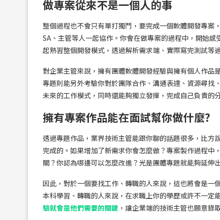
做專案從來不是一個人的事
整個過程也不會只有單打獨鬥，要完成一個軟體開發專案，
SA、主管等人一起協作。你會在做專案的過程中，開始感
起熟習整個開發模式，透過解析需求端、實際寫完測試等
對企業主管來說，擁有團體軟體開發經驗與擁有個人作品
專題則能另外考驗你對於團隊合作、溝通表達、資源尋找
未來的工作模式，同時還能夠獨立發揮，完成自己負責的
擁有專案作品能在面試幫你做什麼?
透過專題作品，業界技術主管能跟你聊的話題很多，比方
完成的。如果增加了新需求你會怎麼做？專案製作過程中
關？你認為哪邊可以怎麼改進？光是團體專題就能夠延伸
因此，對於一個要找工作、轉職的人來說，這也將會是一
本科學習、轉職的人來說，在求職上你的學歷或許不一定
驗就會是他們需要的關鍵
，讓企業端的技術主管也願意錄