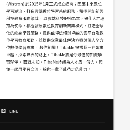
(Wistron) 於2015年1月正式成立緯育；因應未來數位
學習潮流，打造雲端數位學習系統服務，積極開創新興
科技教育服務領域。 以雲端科技服務為本，優化人才培
育為使命，積極發展數位教育創新商業模式，打造全球
化的終身學習服務，提供值得信賴與卓越的雲平台及數
位學習教育服務，並提供企業最佳解決方案與個人全方
位數位學習需求。 教你知識！TibaMe 提拔我—在追求
卓越，探索世界的路上，TibaMe將是你最佳的知識學
習夥伴。 面對未知，TibaMe持續為人才盡一份力，與
你一起用學習交流、給你一輩子能帶走的能力。
LINE