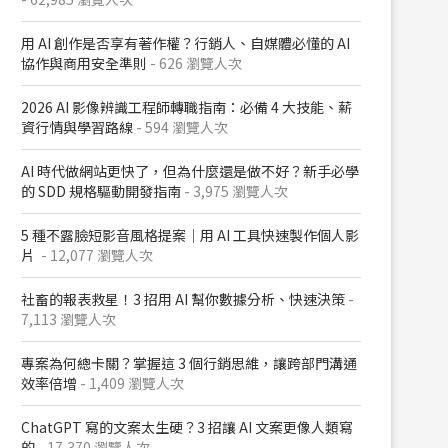
用 AI 創作是否享有著作權？行銷人、自媒體必懂的 AI
協作與商用安全準則
- 626 瀏覽人次
2026 AI 影像辨識工程師轉職指南：必備 4 大技能、薪
資行情與學習路線
- 594 瀏覽人次
AI 時代做網站更快了，但為什麼還是做不好？新手必學
的 SDD 規格驅動開發指南
- 3,975 瀏覽人次
5 種不露臉短影音風格提案｜用 AI 工具快速製作個人影
片
- 12,077 瀏覽人次
社畜的報表救星！3 招用 AI 幫你數據分析、快速決策
-
7,113 瀏覽人次
專案為何總卡關？掌握這 3 個行銷思維，讓跨部門溝通
效率倍增
- 1,409 瀏覽人次
ChatGPT 寫的文案太生硬？3 招讓 AI 文案更像人類寫
的
- 17,370 瀏覽人次