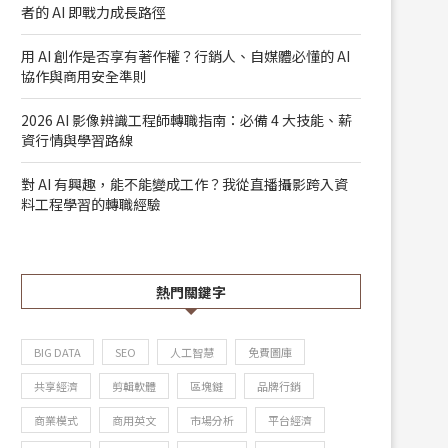
者的 AI 即戰力成長路徑
用 AI 創作是否享有著作權？行銷人、自媒體必懂的 AI
協作與商用安全準則
2026 AI 影像辨識工程師轉職指南：必備 4 大技能、薪
資行情與學習路線
對 AI 有興趣，能不能變成工作？我從直播攝影跨入資
對 AI 有興趣...
【就業列車-學員...
料工程學習的轉職經驗
2026/05/14
2026/03/10
熱門關鍵字
BIG DATA
SEO
人工智慧
免費圖庫
共享經濟
剪輯軟體
區塊鏈
品牌行銷
商業模式
商用英文
市場分析
平台經濟