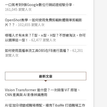
一口氣考到9張Google數位行銷認證經驗分享
-
161,045 瀏覽人次
OpenShot教學 －如何使用免費剪輯軟體簡單剪輯影
片？？
- 102,655 瀏覽人次
哪種人才有未來？T型、π型、H型？不想被淘汰，你可
以選擇這一型！
- 62,477 瀏覽人次
如何使用直播串流工具OBS在FB進行直播？
- 62,201
瀏覽人次
最新文章
Vision Transformer 是什麼？一次搞懂 ViT 原理、
CNN 差異與 AI 影像辨識應用
AI 從加分項變成職場標配，緯育TibaMe 打造職場工作