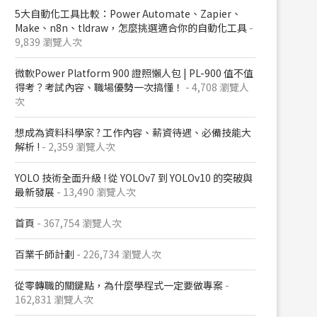
5大自動化工具比較：Power Automate、Zapier、
Make、n8n、tldraw，怎麼挑選適合你的自動化工具
-
9,839 瀏覽人次
微軟Power Platform 900​ 證照懶人包​ | PL-900 值不值
得考？考試內容、職場優勢一次搞懂​！
- 4,708 瀏覽人
次
想成為資料科學家 ? 工作內容、薪資待遇、必備技能大
解析 !
- 2,359 瀏覽人次
YOLO 技術全面升級 ! 從 YOLOv7 到 YOLOv10 的突破與
最新發展
- 13,490 瀏覽人次
首頁
- 367,754 瀏覽人次
百業千師計劃
- 226,734 瀏覽人次
從零轉職的關鍵點，為什麼學程式一定要做專案
-
162,831 瀏覽人次