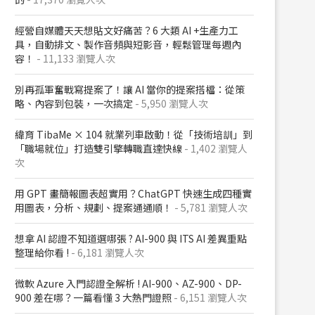
經營自媒體天天想貼文好痛苦？6 大類 AI +生產力工
具，自動排文、製作音頻與短影音，輕鬆管理每週內
容！
- 11,133 瀏覽人次
別再孤軍奮戰寫提案了！讓 AI 當你的提案搭檔：從策
略、內容到包裝，一次搞定
- 5,950 瀏覽人次
緯育 TibaMe × 104 就業列車啟動！從「技術培訓」到
「職場就位」打造雙引擎轉職直達快線
- 1,402 瀏覽人
次
用 GPT 畫簡報圖表超實用？ChatGPT 快速生成四種實
用圖表，分析、規劃、提案通通順！
- 5,781 瀏覽人次
想拿 AI 認證不知道選哪張 ? AI-900 與 ITS AI 差異重點
整理給你看 !
- 6,181 瀏覽人次
微軟 Azure 入門認證全解析​ ! AI-900、AZ-900、DP-
900 差在哪？​一篇看懂 3 大熱門證照​
- 6,151 瀏覽人次