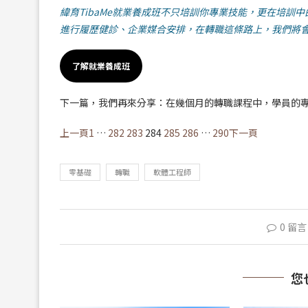
緯育TibaMe就業養成班不只培訓你專業技能，更在培
進行履歷健診、企業媒合安排，在轉職這條路上，我們將
了解就業養成班
下一篇，我們再來分享：在幾個月的轉職課程中，學員的
上一頁
1
…
282
283
284
285
286
…
290
下一頁
零基礎
轉職
軟體工程師
0 留言
您