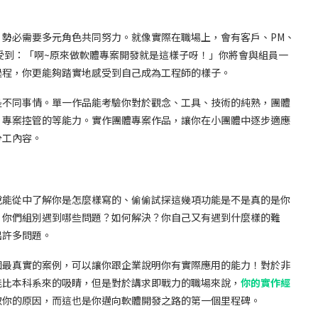
勢必需要多元角色共同努力。就像實際在職場上，會有客戶、PM、
受到：「啊~原來做軟體專案開發就是這樣子呀！」你將會與組員一
過程，你更能夠踏實地感受到自己成為工程師的樣子。
是不同事情。單一作品能考驗你對於觀念、工具、技術的純熟，團體
、專案控管的等能力。實作團體專案作品，讓你在小團體中逐步適應
分工內容。
說能從中了解你是怎麼樣寫的、偷偷試探這幾項功能是不是真的是你
，你們組別遇到哪些問題？如何解決？你自己又有遇到什麼樣的難
出許多問題。
個最真實的案例，可以讓你跟企業說明你有實際應用的能力！對於非
能比本科系來的吸睛，但是對於講求即戰力的職場來說，
你的實作經
取你的原因，而這也是你邁向軟體開發之路的第一個里程碑。