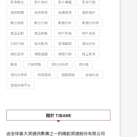
影像輸出
影片格式
影片轉檔
影音行銷
後製軟體
成長駭客
拍攝環境
攝影器材
數位商務
數位行銷
數據分析
數據分析師
產品企劃
產品銷售
用戶思維
用戶成長
社群行銷
程式教育
管理顧問
網站分析
網紅經濟
網路繪圖
網路行銷
線上教育
職涯
行銷策略
資料分析師
資料庫
資料科學家
跨境電商
遊戲開發
金融科技
雲端訓練平台
關於 TIBAME
由全球最大資通訊集團之一的緯創資通股份有限公司