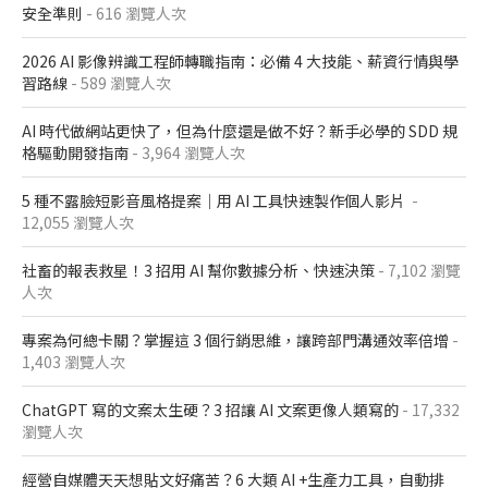
安全準則
- 616 瀏覽人次
2026 AI 影像辨識工程師轉職指南：必備 4 大技能、薪資行情與學
習路線
- 589 瀏覽人次
AI 時代做網站更快了，但為什麼還是做不好？新手必學的 SDD 規
格驅動開發指南
- 3,964 瀏覽人次
5 種不露臉短影音風格提案｜用 AI 工具快速製作個人影片
-
12,055 瀏覽人次
社畜的報表救星！3 招用 AI 幫你數據分析、快速決策
- 7,102 瀏覽
人次
專案為何總卡關？掌握這 3 個行銷思維，讓跨部門溝通效率倍增
-
1,403 瀏覽人次
ChatGPT 寫的文案太生硬？3 招讓 AI 文案更像人類寫的
- 17,332
瀏覽人次
經營自媒體天天想貼文好痛苦？6 大類 AI +生產力工具，自動排