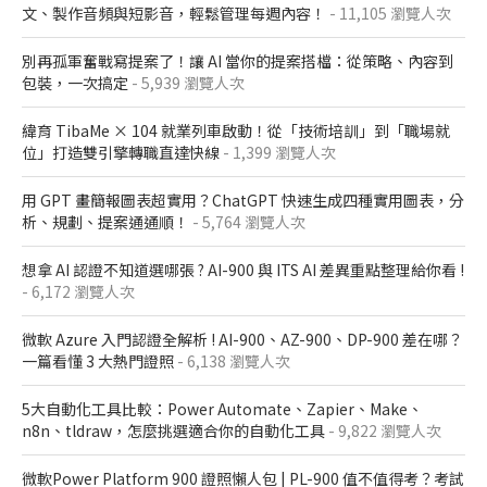
文、製作音頻與短影音，輕鬆管理每週內容！
- 11,105 瀏覽人次
別再孤軍奮戰寫提案了！讓 AI 當你的提案搭檔：從策略、內容到
包裝，一次搞定
- 5,939 瀏覽人次
緯育 TibaMe × 104 就業列車啟動！從「技術培訓」到「職場就
位」打造雙引擎轉職直達快線
- 1,399 瀏覽人次
用 GPT 畫簡報圖表超實用？ChatGPT 快速生成四種實用圖表，分
析、規劃、提案通通順！
- 5,764 瀏覽人次
想拿 AI 認證不知道選哪張 ? AI-900 與 ITS AI 差異重點整理給你看 !
- 6,172 瀏覽人次
微軟 Azure 入門認證全解析​ ! AI-900、AZ-900、DP-900 差在哪？​
一篇看懂 3 大熱門證照​
- 6,138 瀏覽人次
5大自動化工具比較：Power Automate、Zapier、Make、
n8n、tldraw，怎麼挑選適合你的自動化工具
- 9,822 瀏覽人次
微軟Power Platform 900​ 證照懶人包​ | PL-900 值不值得考？考試