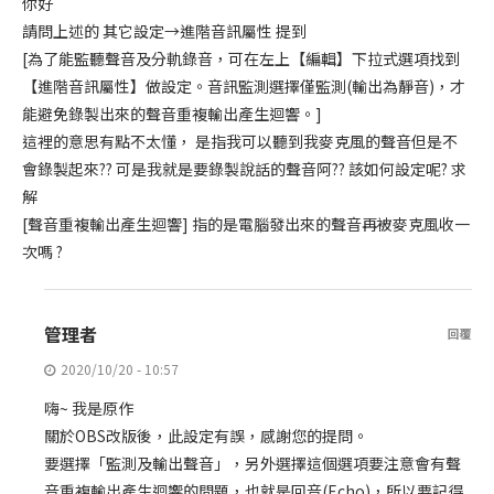
你好
請問上述的 其它設定→進階音訊屬性 提到
[為了能監聽聲音及分軌錄音，可在左上【編輯】下拉式選項找到
【進階音訊屬性】做設定。音訊監測選擇僅監測(輸出為靜音)，才
能避免錄製出來的聲音重複輸出產生迴響。]
這裡的意思有點不太懂， 是指我可以聽到我麥克風的聲音但是不
會錄製起來?? 可是我就是要錄製說話的聲音阿?? 該如何設定呢? 求
解
[聲音重複輸出產生迴響] 指的是電腦發出來的聲音再被麥克風收一
次嗎 ?
管理者
回覆
2020/10/20 - 10:57
嗨~ 我是原作
關於OBS改版後，此設定有誤，感謝您的提問。
要選擇「監測及輸出聲音」，另外選擇這個選項要注意會有聲
音重複輸出產生迴響的問題，也就是回音(Echo)，所以要記得