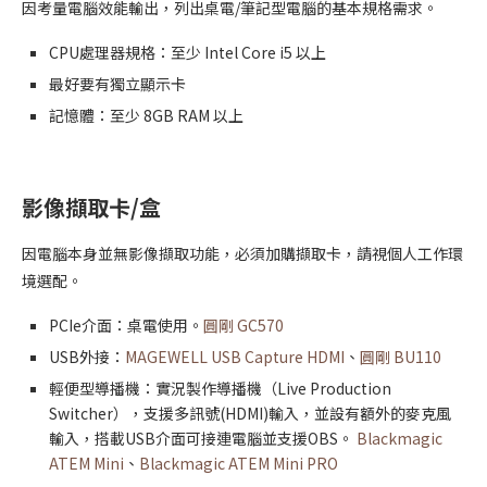
因考量電腦效能輸出，列出桌電/筆記型電腦的基本規格需求。
CPU處理器規格：至少 Intel Core i5 以上
最好要有獨立顯示卡
記憶體：至少 8GB RAM 以上
影像擷取卡/盒
因電腦本身並無影像擷取功能，必須加購擷取卡，請視個人工作環
境選配。
PCIe介面：桌電使用。
圓剛 GC570
USB外接：
MAGEWELL USB Capture HDMI
、
圓剛 BU110
輕便型導播機：實況製作導播機（Live Production
Switcher），支援多訊號(HDMI)輸入，並設有額外的麥克風
輸入，搭載USB介面可接連電腦並支援OBS。
Blackmagic
ATEM Mini
、
Blackmagic ATEM Mini PRO