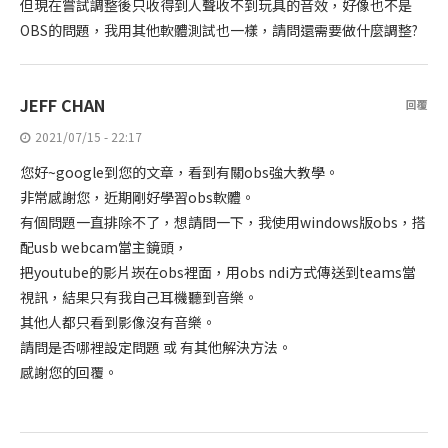
但現在嘗試調整後只收得到人聲收不到玩具的音效，好像也不是
OBS的問題，我用其他軟體測試也一樣，請問還需要做什麼調整?
JEFF CHAN
回覆
2021/07/15 - 22:17
您好~google到您的文章，看到有關obs強大教學。
非常感謝您，近期剛好學習obs軟體。
有個問題一直排除不了，想請問一下，我使用windows版obs，搭
配usb webcam當主鏡頭，
把youtube的影片崁在obs裡面，用obs ndi方式傳送到teams當
視訊，結果只有我自己耳機聽到音樂。
其他人都只看到影像沒有音樂。
請問是否哪裡設定問題 或 有其他解決方法。
感謝您的回覆。