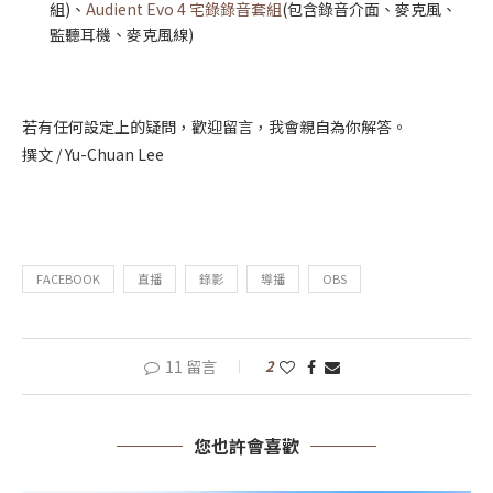
組)、
Audient Evo 4 宅錄錄音套組
(包含錄音介面、麥克風、
監聽耳機、麥克風線)
若有任何設定上的疑問，歡迎留言，我會親自為你解答。
撰文 / Yu-Chuan Lee
FACEBOOK
直播
錄影
導播
OBS
11 留言
2
您也許會喜歡