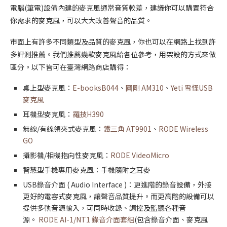
電腦(筆電)設備內建的麥克風通常音質較差，建議你可以購置符合
你需求的麥克風，可以大大改善聲音的品質。
市面上有許多不同類型及品質的麥克風，你也可以在網路上找到許
多評測推薦。我們推薦幾款麥克風給各位參考，用架設的方式來做
區分。以下皆可在臺灣網路商店購得：
桌上型麥克風：
E-booksB044
、
圓剛 AM310
、
Yeti 雪怪USB
麥克風
耳機型麥克風：
羅技H390
無線/有線領夾式麥克風：
鐵三角 AT9901
、
RODE Wireless
GO
攝影機/相機指向性麥克風：
RODE VideoMicro
智慧型手機專用麥克風：手機隨附之耳麥
USB錄音介面 ( Audio Interface )：更進階的錄音設備，外接
更好的電容式麥克風，讓聲音品質提升。而更高階的設備可以
提供多軌音源輸入，可同時收錄、調控及監聽各種音
源。
RODE AI-1/NT1 錄音介面套組
(包含錄音介面、麥克風