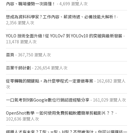
內容、職場優勢一次搞懂​！
- 4,699 瀏覽人次
想成為資料科學家 ? 工作內容、薪資待遇、必備技能大解析 !
-
2,356 瀏覽人次
YOLO 技術全面升級 ! 從 YOLOv7 到 YOLOv10 的突破與最新發展
-
13,478 瀏覽人次
首頁
- 367,750 瀏覽人次
百業千師計劃
- 226,654 瀏覽人次
從零轉職的關鍵點，為什麼學程式一定要做專案
- 162,682 瀏覽人
次
一口氣考到9張Google數位行銷認證經驗分享
- 161,029 瀏覽人次
OpenShot教學 －如何使用免費剪輯軟體簡單剪輯影片？？
-
102,636 瀏覽人次
哪種人才有未來？T型、π型、H型？不想被淘汰，你可以選擇這一