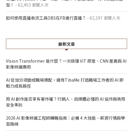
型！
- 62,453 瀏覽人次
如何使用直播串流工具OBS在FB進行直播？
- 62,197 瀏覽人次
最新文章
Vision Transformer 是什麼？一次搞懂 ViT 原理、CNN 差異與 AI
影像辨識應用
AI 從加分項變成職場標配，緯育TibaMe 打造職場工作者的 AI 即
戰力成長路徑
用 AI 創作是否享有著作權？行銷人、自媒體必懂的 AI 協作與商用
安全準則
2026 AI 影像辨識工程師轉職指南：必備 4 大技能、薪資行情與學
習路線