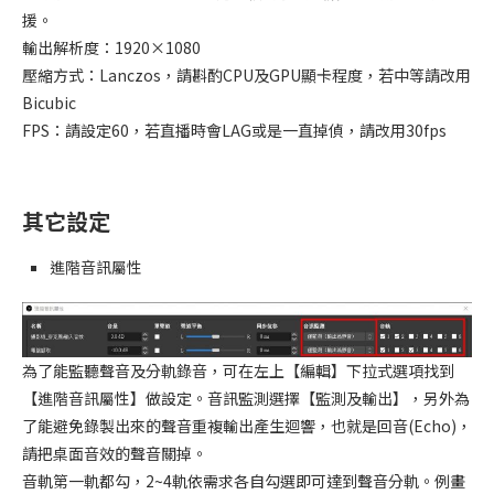
援。
輸出解析度：1920×1080
壓縮方式：Lanczos，請斟酌CPU及GPU顯卡程度，若中等請改用
Bicubic
FPS：請設定60，若直播時會LAG或是一直掉偵，請改用30fps
其它設定
進階音訊屬性
為了能監聽聲音及分軌錄音，可在左上【編輯】下拉式選項找到
【進階音訊屬性】做設定。音訊監測選擇【監測及輸出】，另外為
了能避免錄製出來的聲音重複輸出產生迴響，也就是回音(Echo)，
請把桌面音效的聲音關掉。
音軌第一軌都勾，2~4軌依需求各自勾選即可達到聲音分軌。例畫