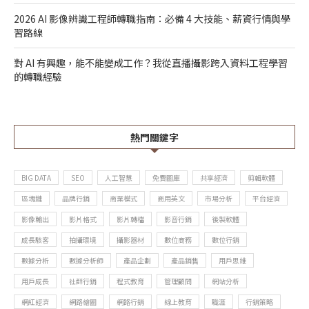
2026 AI 影像辨識工程師轉職指南：必備 4 大技能、薪資行情與學
習路線
對 AI 有興趣，能不能變成工作？我從直播攝影跨入資料工程學習
的轉職經驗
熱門關鍵字
BIG DATA
SEO
人工智慧
免費圖庫
共享經濟
剪輯軟體
區塊鏈
品牌行銷
商業模式
商用英文
市場分析
平台經濟
影像輸出
影片格式
影片轉檔
影音行銷
後製軟體
成長駭客
拍攝環境
攝影器材
數位商務
數位行銷
數據分析
數據分析師
產品企劃
產品銷售
用戶思維
用戶成長
社群行銷
程式教育
管理顧問
網站分析
網紅經濟
網路繪圖
網路行銷
線上教育
職涯
行銷策略