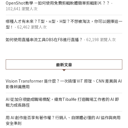
OpenShot教學 －如何使用免費剪輯軟體簡單剪輯影片？？
-
102,641 瀏覽人次
哪種人才有未來？T型、π型、H型？不想被淘汰，你可以選擇這一
型！
- 62,462 瀏覽人次
如何使用直播串流工具OBS在FB進行直播？
- 62,198 瀏覽人次
最新文章
Vision Transformer 是什麼？一次搞懂 ViT 原理、CNN 差異與 AI
影像辨識應用
AI 從加分項變成職場標配，緯育TibaMe 打造職場工作者的 AI 即
戰力成長路徑
用 AI 創作是否享有著作權？行銷人、自媒體必懂的 AI 協作與商用
安全準則