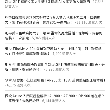
ChatGPT 寫的文案太生硬？3 招讓 AI 文案更像人類寫的
- 17,343
瀏覽人次
經營自媒體天天想貼文好痛苦？6 大類 AI +生產力工具，自動排
文、製作音頻與短影音，輕鬆管理每週內容！
- 11,116 瀏覽人次
別再孤軍奮戰寫提案了！讓 AI 當你的提案搭檔：從策略、內容到
包裝，一次搞定
- 5,945 瀏覽人次
緯育 TibaMe × 104 就業列車啟動！從「技術培訓」到「職場就
位」打造雙引擎轉職直達快線
- 1,400 瀏覽人次
用 GPT 畫簡報圖表超實用？ChatGPT 快速生成四種實用圖表，分
析、規劃、提案通通順！
- 5,776 瀏覽人次
想拿 AI 認證不知道選哪張 ? AI-900 與 ITS AI 差異重點整理給你看 !
- 6,175 瀏覽人次
微軟 Azure 入門認證全解析​ ! AI-900、AZ-900、DP-900 差在哪？​
一篇看懂 3 大熱門證照​
- 6,144 瀏覽人次