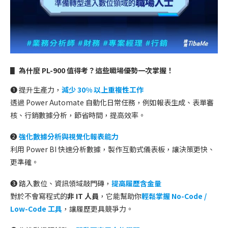
▋ 為什麼 PL-900 值得考？這些職場優勢一次掌握！
➊ 提升生產力，
減少 30% 以上重複性工作
透過 Power Automate 自動化日常任務，例如報表生成、表單審
核、行銷數據分析，節省時間，提高效率。
➋
強化數據分析與視覺化報表能力
利用 Power BI 快速分析數據，製作互動式儀表板，讓決策更快、
更準確。
➌ 踏入數位、資訊領域敲門磚，
提高履歷含金量
對於不會寫程式的
非 IT 人員
，它能幫助你
輕鬆掌握 No-Code /
Low-Code 工具
，讓履歷更具競爭力。