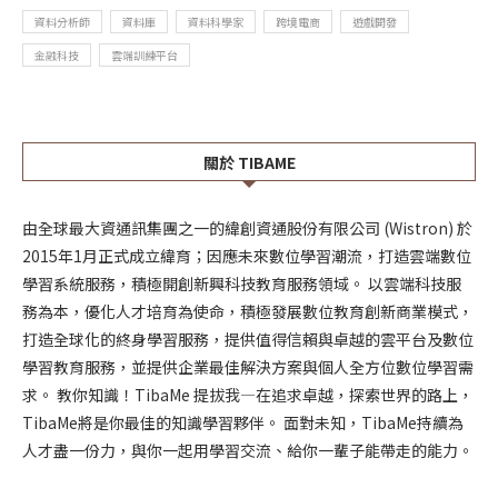
資料分析師
資料庫
資料科學家
跨境電商
遊戲開發
金融科技
雲端訓練平台
關於 TIBAME
由全球最大資通訊集團之一的緯創資通股份有限公司 (Wistron) 於
2015年1月正式成立緯育；因應未來數位學習潮流，打造雲端數位
學習系統服務，積極開創新興科技教育服務領域。 以雲端科技服
務為本，優化人才培育為使命，積極發展數位教育創新商業模式，
打造全球化的終身學習服務，提供值得信賴與卓越的雲平台及數位
學習教育服務，並提供企業最佳解決方案與個人全方位數位學習需
求。 教你知識！TibaMe 提拔我—在追求卓越，探索世界的路上，
TibaMe將是你最佳的知識學習夥伴。 面對未知，TibaMe持續為
人才盡一份力，與你一起用學習交流、給你一輩子能帶走的能力。