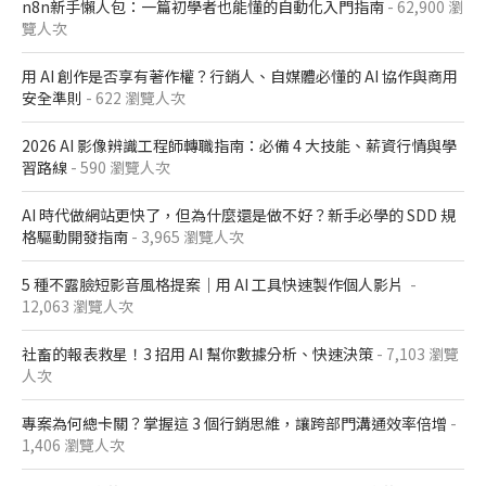
n8n新手懶人包：一篇初學者也能懂的自動化入門指南
- 62,900 瀏
覽人次
用 AI 創作是否享有著作權？行銷人、自媒體必懂的 AI 協作與商用
安全準則
- 622 瀏覽人次
2026 AI 影像辨識工程師轉職指南：必備 4 大技能、薪資行情與學
習路線
- 590 瀏覽人次
AI 時代做網站更快了，但為什麼還是做不好？新手必學的 SDD 規
格驅動開發指南
- 3,965 瀏覽人次
5 種不露臉短影音風格提案｜用 AI 工具快速製作個人影片
-
12,063 瀏覽人次
社畜的報表救星！3 招用 AI 幫你數據分析、快速決策
- 7,103 瀏覽
人次
專案為何總卡關？掌握這 3 個行銷思維，讓跨部門溝通效率倍增
-
1,406 瀏覽人次