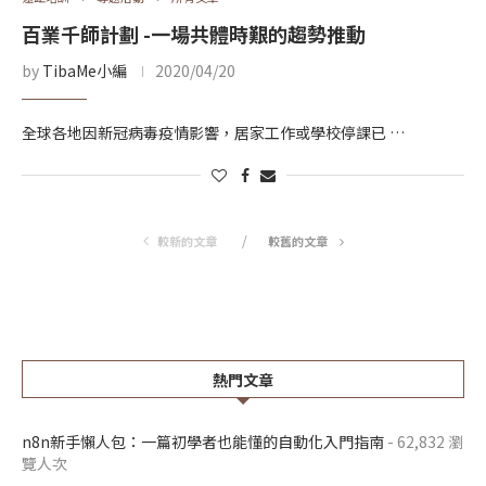
百業千師計劃 -一場共體時艱的趨勢推動
by
TibaMe小編
2020/04/20
全球各地因新冠病毒疫情影響，居家工作或學校停課已 …
較新的文章
較舊的文章
熱門文章
n8n新手懶人包：一篇初學者也能懂的自動化入門指南
- 62,832 瀏
覽人次