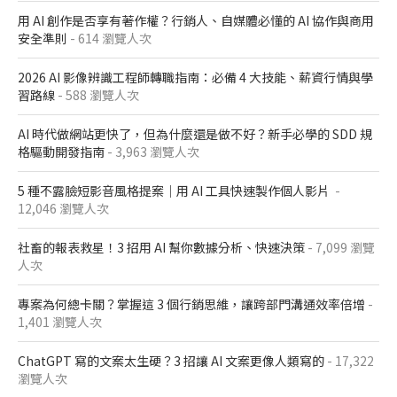
用 AI 創作是否享有著作權？行銷人、自媒體必懂的 AI 協作與商用
安全準則
- 614 瀏覽人次
2026 AI 影像辨識工程師轉職指南：必備 4 大技能、薪資行情與學
習路線
- 588 瀏覽人次
AI 時代做網站更快了，但為什麼還是做不好？新手必學的 SDD 規
格驅動開發指南
- 3,963 瀏覽人次
5 種不露臉短影音風格提案｜用 AI 工具快速製作個人影片
-
12,046 瀏覽人次
社畜的報表救星！3 招用 AI 幫你數據分析、快速決策
- 7,099 瀏覽
人次
專案為何總卡關？掌握這 3 個行銷思維，讓跨部門溝通效率倍增
-
1,401 瀏覽人次
ChatGPT 寫的文案太生硬？3 招讓 AI 文案更像人類寫的
- 17,322
瀏覽人次