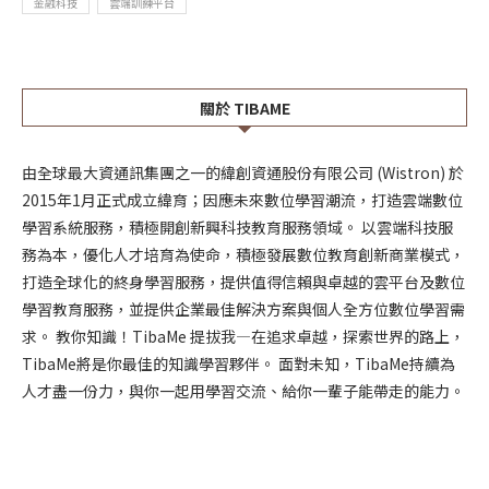
金融科技
雲端訓練平台
關於 TIBAME
由全球最大資通訊集團之一的緯創資通股份有限公司 (Wistron) 於
2015年1月正式成立緯育；因應未來數位學習潮流，打造雲端數位
學習系統服務，積極開創新興科技教育服務領域。 以雲端科技服
務為本，優化人才培育為使命，積極發展數位教育創新商業模式，
打造全球化的終身學習服務，提供值得信賴與卓越的雲平台及數位
學習教育服務，並提供企業最佳解決方案與個人全方位數位學習需
求。 教你知識！TibaMe 提拔我—在追求卓越，探索世界的路上，
TibaMe將是你最佳的知識學習夥伴。 面對未知，TibaMe持續為
人才盡一份力，與你一起用學習交流、給你一輩子能帶走的能力。