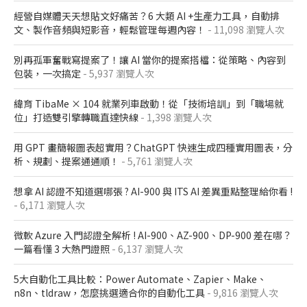
經營自媒體天天想貼文好痛苦？6 大類 AI +生產力工具，自動排
文、製作音頻與短影音，輕鬆管理每週內容！
- 11,098 瀏覽人次
別再孤軍奮戰寫提案了！讓 AI 當你的提案搭檔：從策略、內容到
包裝，一次搞定
- 5,937 瀏覽人次
緯育 TibaMe × 104 就業列車啟動！從「技術培訓」到「職場就
位」打造雙引擎轉職直達快線
- 1,398 瀏覽人次
用 GPT 畫簡報圖表超實用？ChatGPT 快速生成四種實用圖表，分
析、規劃、提案通通順！
- 5,761 瀏覽人次
想拿 AI 認證不知道選哪張 ? AI-900 與 ITS AI 差異重點整理給你看 !
- 6,171 瀏覽人次
微軟 Azure 入門認證全解析​ ! AI-900、AZ-900、DP-900 差在哪？​
一篇看懂 3 大熱門證照​
- 6,137 瀏覽人次
5大自動化工具比較：Power Automate、Zapier、Make、
n8n、tldraw，怎麼挑選適合你的自動化工具
- 9,816 瀏覽人次