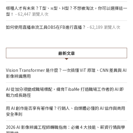
哪種人才有未來？T型、π型、H型？不想被淘汰，你可以選擇這一
型！
- 62,447 瀏覽人次
如何使用直播串流工具OBS在FB進行直播？
- 62,189 瀏覽人次
最新文章
Vision Transformer 是什麼？一次搞懂 ViT 原理、CNN 差異與 AI
影像辨識應用
AI 從加分項變成職場標配，緯育TibaMe 打造職場工作者的 AI 即
戰力成長路徑
用 AI 創作是否享有著作權？行銷人、自媒體必懂的 AI 協作與商用
安全準則
2026 AI 影像辨識工程師轉職指南：必備 4 大技能、薪資行情與學