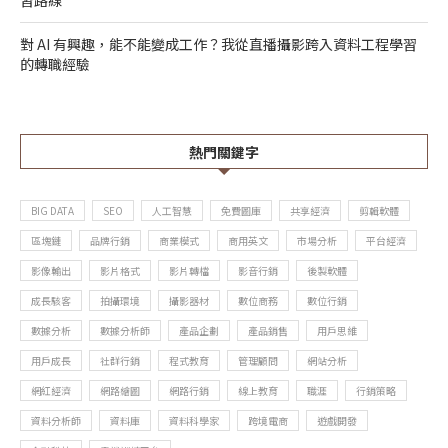
習路線
對 AI 有興趣，能不能變成工作？我從直播攝影跨入資料工程學習
的轉職經驗
熱門關鍵字
BIG DATA
SEO
人工智慧
免費圖庫
共享經濟
剪輯軟體
區塊鏈
品牌行銷
商業模式
商用英文
市場分析
平台經濟
影像輸出
影片格式
影片轉檔
影音行銷
後製軟體
成長駭客
拍攝環境
攝影器材
數位商務
數位行銷
數據分析
數據分析師
產品企劃
產品銷售
用戶思維
用戶成長
社群行銷
程式教育
管理顧問
網站分析
網紅經濟
網路繪圖
網路行銷
線上教育
職涯
行銷策略
資料分析師
資料庫
資料科學家
跨境電商
遊戲開發