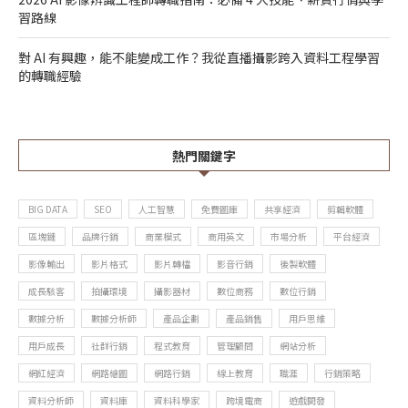
習路線
對 AI 有興趣，能不能變成工作？我從直播攝影跨入資料工程學習
的轉職經驗
熱門關鍵字
BIG DATA
SEO
人工智慧
免費圖庫
共享經濟
剪輯軟體
區塊鏈
品牌行銷
商業模式
商用英文
市場分析
平台經濟
影像輸出
影片格式
影片轉檔
影音行銷
後製軟體
成長駭客
拍攝環境
攝影器材
數位商務
數位行銷
數據分析
數據分析師
產品企劃
產品銷售
用戶思維
用戶成長
社群行銷
程式教育
管理顧問
網站分析
網紅經濟
網路繪圖
網路行銷
線上教育
職涯
行銷策略
資料分析師
資料庫
資料科學家
跨境電商
遊戲開發