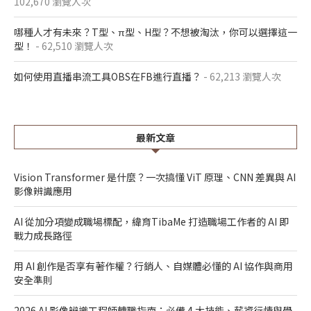
102,670 瀏覽人次
哪種人才有未來？T型、π型、H型？不想被淘汰，你可以選擇這一
型！
- 62,510 瀏覽人次
如何使用直播串流工具OBS在FB進行直播？
- 62,213 瀏覽人次
最新文章
Vision Transformer 是什麼？一次搞懂 ViT 原理、CNN 差異與 AI
影像辨識應用
AI 從加分項變成職場標配，緯育TibaMe 打造職場工作者的 AI 即
戰力成長路徑
用 AI 創作是否享有著作權？行銷人、自媒體必懂的 AI 協作與商用
安全準則
2026 AI 影像辨識工程師轉職指南：必備 4 大技能、薪資行情與學