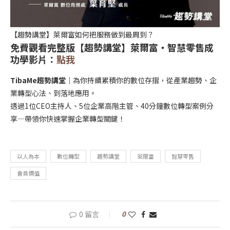
【趨勢講堂】萊爾富如何把服務做到最周到？
免費觀看完整版【趨勢講堂】萊爾富・智慧零售成
功學影片：
點我
TibaMe趨勢講堂｜
為你持續累積你的數位存摺，從產業趨勢、企
業轉型心法、到落地應用。
透過1位CEO主持人、5位企業高階主管、40分鐘數位轉型案例分
享—帶領你快速掌握企業轉型關鍵！
以人為本
數位轉型
趨勢講堂
萊爾富
智慧零售
會員價值
0 留言
0