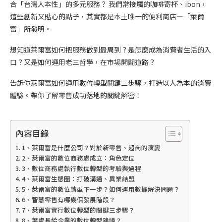
合「台灣人本性」的多元服務？ 我們常接觸的咖啡寄杯、ibon，
這些創新又貼心的點子，其實都是本土唯一的便利商店—「萊爾
富」所發明。
想知道萊爾富如何把服務做到最周到？是怎麼成為消費者生活的入
口？又是如何運用老三哲學，在市場開闢道路？
告訴你萊爾富如何運用數位轉型關鍵三步驟，打造以人為本的消費
體驗。帶你了解零售成功落地的關鍵解密！
內容目錄
1、萊爾富是什麼公司？對於新零售、超商的演變
2、萊爾富的數位商務處成立：角色定位
3、數位商務處執行數位轉型的考驗與過程
4、萊爾富生態圈：打破溝通、異業結盟
5、萊爾富的數位轉型下一步？如何運用數據解決問題？
6、智慧零售有哪幾個發展階段？
7、萊爾富實行數位轉型的關鍵三步驟？
8、葉處長給企業的數位轉型建議？