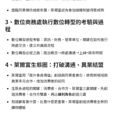
面臨同業模仿速度來襲，萊爾富認為會加速機制變得更成熟
3、
數位商務處
執行數位轉型的考驗與過
程
數位轉型過程考驗：資訊、財務、營業單位，關鍵在如何進行
跨處交流，建立共識與流程
數位轉型必經之路：提出概念→跨處溝通→上線=兩年時間
4、
萊爾富生態圈：打破溝通、異業結盟
萊爾富用「提升會員價值」創造與同業差異化，使用跨場域與
異業多元合作，增加消費者的認同
生態系過程的關鍵：消費者、合作方、萊爾富三贏關鍵，先創
造消費者、合作方雙贏，再以
讓利角色
創造三贏
知道顧客要什麼、比賣什麼更重要，萊爾富創造消費者全新的
購物體驗