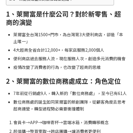
1、
萊爾富是什麼公司？對於新零售、超
商的演變
萊爾富全台灣1500+門市，為台灣第3大便利商店，卻是「本
土唯一」
4大超商全省合計12,000+，每家店服務2,000個人
便利商店過去服務人流，現在服務人次，創造多元消費的機會
疫情改變了消費者的行為，也改變了超商的思維
2、萊爾富的
數位商務處成立：角色定位
7年前從行銷處9人，轉入新的「數位商務處」，至今已有61人
數位商務處的誕生如同萊爾富的新創團隊，從顧客角度去思考
超商運營，轉型過程勢必需要衝撞體制
會員卡→APP→咖啡寄杯→雲端冰箱，消費轉移概念
超值購→整買零取→跨店團購→讓消費者更便利