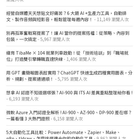
經營自媒體天天想貼文好痛苦？6 大類 AI +生產力工具，自動排
文、製作音頻與短影音，輕鬆管理每週內容！
- 11,149 瀏覽人次
別再孤軍奮戰寫提案了！讓 AI 當你的提案搭檔：從策略、內容到
包裝，一次搞定
- 5,967 瀏覽人次
緯育 TibaMe × 104 就業列車啟動！從「技術培訓」到「職場就
位」打造雙引擎轉職直達快線
- 1,406 瀏覽人次
用 GPT 畫簡報圖表超實用？ChatGPT 快速生成四種實用圖表，分
析、規劃、提案通通順！
- 5,795 瀏覽人次
想拿 AI 認證不知道選哪張 ? AI-900 與 ITS AI 差異重點整理給你看 !
- 6,193 瀏覽人次
微軟 Azure 入門認證全解析​ ! AI-900、AZ-900、DP-900 差在哪？​
一篇看懂 3 大熱門證照​
- 6,158 瀏覽人次
5大自動化工具比較：Power Automate、Zapier、Make、
n8n、tldraw，怎麼挑選適合你的自動化工具
- 9,862 瀏覽人次