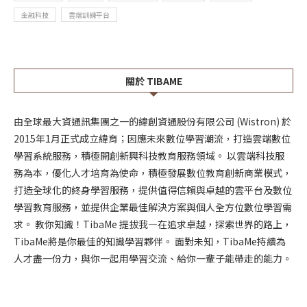
金融科技
雲端訓練平台
關於 TIBAME
由全球最大資通訊集團之一的緯創資通股份有限公司 (Wistron) 於
2015年1月正式成立緯育；因應未來數位學習潮流，打造雲端數位
學習系統服務，積極開創新興科技教育服務領域。 以雲端科技服
務為本，優化人才培育為使命，積極發展數位教育創新商業模式，
打造全球化的終身學習服務，提供值得信賴與卓越的雲平台及數位
學習教育服務，並提供企業最佳解決方案與個人全方位數位學習需
求。 教你知識！TibaMe 提拔我—在追求卓越，探索世界的路上，
TibaMe將是你最佳的知識學習夥伴。 面對未知，TibaMe持續為
人才盡一份力，與你一起用學習交流、給你一輩子能帶走的能力。