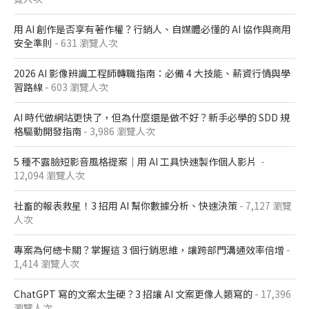
用 AI 創作是否享有著作權？行銷人、自媒體必懂的 AI 協作與商用
安全準則
- 631 瀏覽人次
2026 AI 影像辨識工程師轉職指南：必備 4 大技能、薪資行情與學
習路線
- 603 瀏覽人次
AI 時代做網站更快了，但為什麼還是做不好？新手必學的 SDD 規
格驅動開發指南
- 3,986 瀏覽人次
5 種不露臉短影音風格提案｜用 AI 工具快速製作個人影片
-
12,094 瀏覽人次
社畜的報表救星！3 招用 AI 幫你數據分析、快速決策
- 7,127 瀏覽
人次
專案為何總卡關？掌握這 3 個行銷思維，讓跨部門溝通效率倍增
-
1,414 瀏覽人次
ChatGPT 寫的文案太生硬？3 招讓 AI 文案更像人類寫的
- 17,396
瀏覽人次