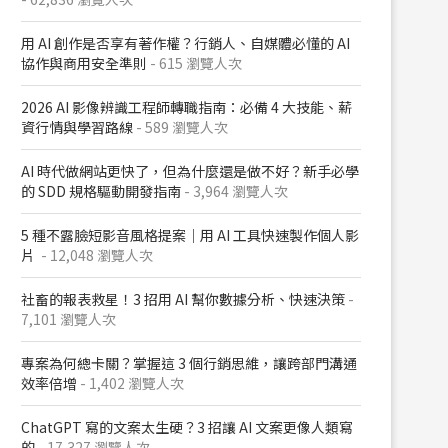
用 AI 創作是否享有著作權？行銷人、自媒體必懂的 AI
協作與商用安全準則
- 615 瀏覽人次
2026 AI 影像辨識工程師轉職指南：必備 4 大技能、薪
資行情與學習路線
- 589 瀏覽人次
AI 時代做網站更快了，但為什麼還是做不好？新手必學
的 SDD 規格驅動開發指南
- 3,964 瀏覽人次
5 種不露臉短影音風格提案｜用 AI 工具快速製作個人影
片
- 12,048 瀏覽人次
社畜的報表救星！3 招用 AI 幫你數據分析、快速決策
-
7,101 瀏覽人次
專案為何總卡關？掌握這 3 個行銷思維，讓跨部門溝通
效率倍增
- 1,402 瀏覽人次
ChatGPT 寫的文案太生硬？3 招讓 AI 文案更像人類寫
的
- 17,327 瀏覽人次