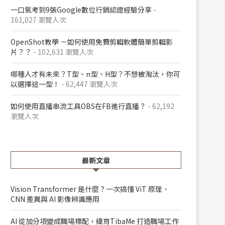
一口氣考到9張Google數位行銷認證經驗分享
-
161,027 瀏覽人次
OpenShot教學 －如何使用免費剪輯軟體簡單剪輯影
片？？
- 102,631 瀏覽人次
哪種人才有未來？T型、π型、H型？不想被淘汰，你可
以選擇這一型！
- 62,447 瀏覽人次
如何使用直播串流工具OBS在FB進行直播？
- 62,192
瀏覽人次
最新文章
Vision Transformer 是什麼？一次搞懂 ViT 原理、
CNN 差異與 AI 影像辨識應用
AI 從加分項變成職場標配，緯育TibaMe 打造職場工作