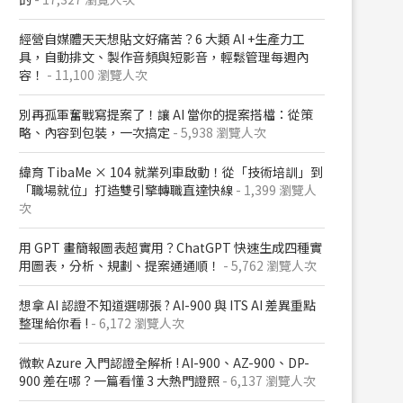
經營自媒體天天想貼文好痛苦？6 大類 AI +生產力工
具，自動排文、製作音頻與短影音，輕鬆管理每週內
容！
- 11,100 瀏覽人次
別再孤軍奮戰寫提案了！讓 AI 當你的提案搭檔：從策
略、內容到包裝，一次搞定
- 5,938 瀏覽人次
緯育 TibaMe × 104 就業列車啟動！從「技術培訓」到
「職場就位」打造雙引擎轉職直達快線
- 1,399 瀏覽人
次
用 GPT 畫簡報圖表超實用？ChatGPT 快速生成四種實
用圖表，分析、規劃、提案通通順！
- 5,762 瀏覽人次
想拿 AI 認證不知道選哪張 ? AI-900 與 ITS AI 差異重點
整理給你看 !
- 6,172 瀏覽人次
微軟 Azure 入門認證全解析​ ! AI-900、AZ-900、DP-
900 差在哪？​一篇看懂 3 大熱門證照​
- 6,137 瀏覽人次