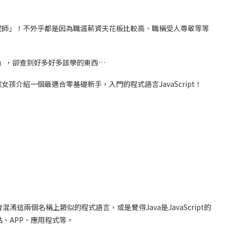
程師」！不外乎都是因為職涯薪資天花板比較高、職稱受人尊敬等等
能」，卻查到好多好多該學的東西…
介紹一個最適合零基礎新手，入門的程式語言JavaScript！
會混淆這兩個名稱上類似的程式語言，或是覺得Java是JavaScript的
站、APP、應用程式等。