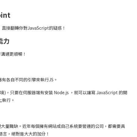
int
，直接翻轉你對JavaScript的疑惑！
能力
雙方溝通更順暢！
覽器有各自不同的引擎來執行JS。
)，只要在伺服器端有安裝 Node.js ，就可以讓寫 JavaScript 的開
上執行。
地發現大量職缺。近年每個擁有網站或自己系統要營運的公司，都需要具
這個程式語言，絕對是大大的加分！