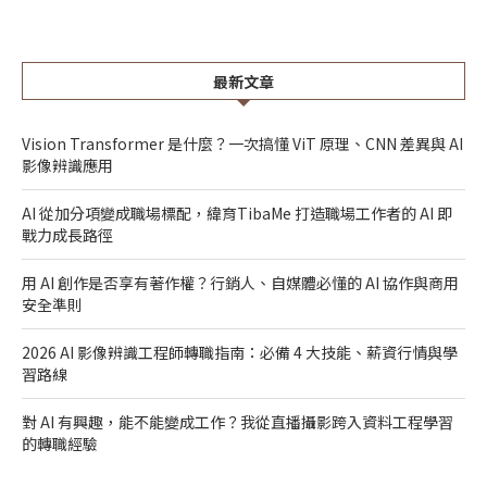
最新文章
Vision Transformer 是什麼？一次搞懂 ViT 原理、CNN 差異與 AI
影像辨識應用
AI 從加分項變成職場標配，緯育TibaMe 打造職場工作者的 AI 即
戰力成長路徑
用 AI 創作是否享有著作權？行銷人、自媒體必懂的 AI 協作與商用
安全準則
2026 AI 影像辨識工程師轉職指南：必備 4 大技能、薪資行情與學
習路線
對 AI 有興趣，能不能變成工作？我從直播攝影跨入資料工程學習
的轉職經驗