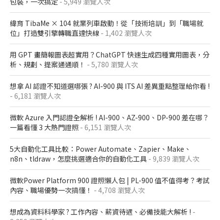
包裝，一次搞定
- 5,949 瀏覽人次
緯育 TibaMe × 104 就業列車啟動！從「技術培訓」到「職場就
位」打造雙引擎轉職直達快線
- 1,402 瀏覽人次
用 GPT 畫簡報圖表超實用？ChatGPT 快速生成四種實用圖表，分
析、規劃、提案通通順！
- 5,780 瀏覽人次
想拿 AI 認證不知道選哪張 ? AI-900 與 ITS AI 差異重點整理給你看 !
- 6,181 瀏覽人次
微軟 Azure 入門認證全解析​ ! AI-900、AZ-900、DP-900 差在哪？​
一篇看懂 3 大熱門證照​
- 6,151 瀏覽人次
5大自動化工具比較：Power Automate、Zapier、Make、
n8n、tldraw，怎麼挑選適合你的自動化工具
- 9,839 瀏覽人次
微軟Power Platform 900​ 證照懶人包​ | PL-900 值不值得考？考試
內容、職場優勢一次搞懂​！
- 4,708 瀏覽人次
想成為資料科學家 ? 工作內容、薪資待遇、必備技能大解析 !
-