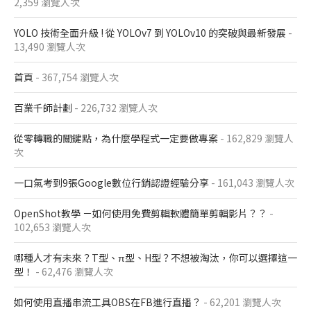
2,359 瀏覽人次
YOLO 技術全面升級 ! 從 YOLOv7 到 YOLOv10 的突破與最新發展
-
13,490 瀏覽人次
首頁
- 367,754 瀏覽人次
百業千師計劃
- 226,732 瀏覽人次
從零轉職的關鍵點，為什麼學程式一定要做專案
- 162,829 瀏覽人
次
一口氣考到9張Google數位行銷認證經驗分享
- 161,043 瀏覽人次
OpenShot教學 －如何使用免費剪輯軟體簡單剪輯影片？？
-
102,653 瀏覽人次
哪種人才有未來？T型、π型、H型？不想被淘汰，你可以選擇這一
型！
- 62,476 瀏覽人次
如何使用直播串流工具OBS在FB進行直播？
- 62,201 瀏覽人次