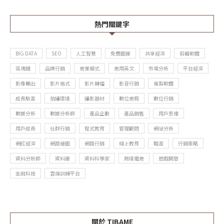
熱門關鍵字
BIG DATA
SEO
人工智慧
免費圖庫
共享經濟
剪輯軟體
區塊鏈
品牌行銷
商業模式
商用英文
市場分析
平台經濟
影像輸出
影片格式
影片轉檔
影音行銷
後製軟體
成長駭客
拍攝環境
攝影器材
數位商務
數位行銷
數據分析
數據分析師
產品企劃
產品銷售
用戶思維
用戶成長
社群行銷
程式教育
管理顧問
網站分析
網紅經濟
網路繪圖
網路行銷
線上教育
職涯
行銷策略
資料分析師
資料庫
資料科學家
跨境電商
遊戲開發
金融科技
雲端訓練平台
關於 TIBAME