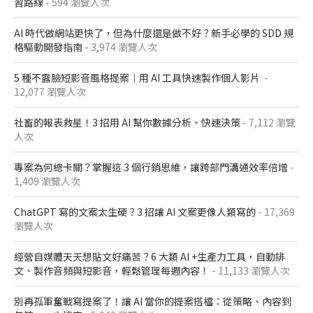
習路線
- 594 瀏覽人次
AI 時代做網站更快了，但為什麼還是做不好？新手必學的 SDD 規
格驅動開發指南
- 3,974 瀏覽人次
5 種不露臉短影音風格提案｜用 AI 工具快速製作個人影片
-
12,077 瀏覽人次
社畜的報表救星！3 招用 AI 幫你數據分析、快速決策
- 7,112 瀏覽
人次
專案為何總卡關？掌握這 3 個行銷思維，讓跨部門溝通效率倍增
-
1,409 瀏覽人次
ChatGPT 寫的文案太生硬？3 招讓 AI 文案更像人類寫的
- 17,369
瀏覽人次
經營自媒體天天想貼文好痛苦？6 大類 AI +生產力工具，自動排
文、製作音頻與短影音，輕鬆管理每週內容！
- 11,133 瀏覽人次
別再孤軍奮戰寫提案了！讓 AI 當你的提案搭檔：從策略、內容到