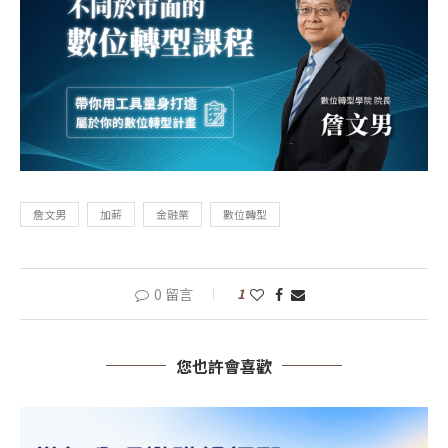
詹文男
加薪
金融業
數位轉型
0 留言
1
您也許會喜歡