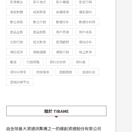
影像輸出
影片格式
影片轉檔
影音行銷
後製軟體
成長駭客
拍攝環境
攝影器材
數位商務
數位行銷
數據分析
數據分析師
產品企劃
產品銷售
用戶思維
用戶成長
社群行銷
程式教育
管理顧問
網站分析
網紅經濟
網路繪圖
網路行銷
線上教育
職涯
行銷策略
資料分析師
資料庫
資料科學家
跨境電商
遊戲開發
金融科技
雲端訓練平台
關於 TIBAME
由全球最大資通訊集團之一的緯創資通股份有限公司