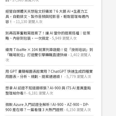
經營自媒體天天想貼文好痛苦？6 大類 AI +生產力工
具，自動排文、製作音頻與短影音，輕鬆管理每週內
容！
- 11,130 瀏覽人次
別再孤軍奮戰寫提案了！讓 AI 當你的提案搭檔：從策
略、內容到包裝，一次搞定
- 5,949 瀏覽人次
緯育 TibaMe × 104 就業列車啟動！從「技術培訓」到
「職場就位」打造雙引擎轉職直達快線
- 1,402 瀏覽人
次
用 GPT 畫簡報圖表超實用？ChatGPT 快速生成四種實
用圖表，分析、規劃、提案通通順！
- 5,779 瀏覽人次
想拿 AI 認證不知道選哪張 ? AI-900 與 ITS AI 差異重點
整理給你看 !
- 6,181 瀏覽人次
微軟 Azure 入門認證全解析​ ! AI-900、AZ-900、DP-
900 差在哪？​一篇看懂 3 大熱門證照​
- 6,150 瀏覽人次