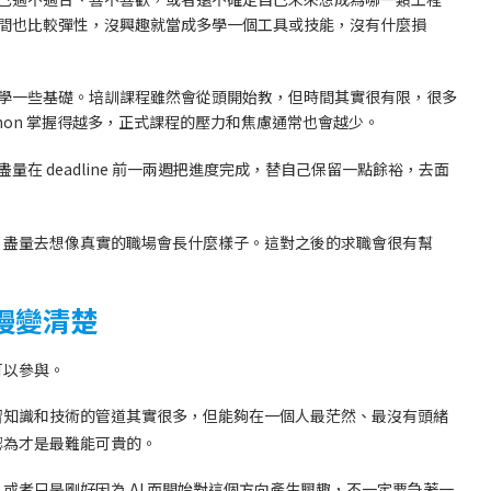
間也比較彈性，沒興趣就當成多學一個工具或技能，沒有什麼損
學一些基礎。培訓課程雖然會從頭開始教，但時間其實很有限，很多
hon 掌握得越多，正式課程的壓力和焦慮通常也會越少。
在 deadline 前一兩週把進度完成，替自己保留一點餘裕，去面
，盡量去想像真實的職場會長什麼樣子。這對之後的求職會很有幫
慢變清楚
可以參與。
習知識和技術的管道其實很多，但能夠在一個人最茫然、最沒有頭緒
認為才是最難能可貴的。
者只是剛好因為 AI 而開始對這個方向產生興趣，不一定要急著一