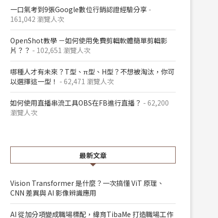
一口氣考到9張Google數位行銷認證經驗分享
-
161,042 瀏覽人次
OpenShot教學 －如何使用免費剪輯軟體簡單剪輯影
片？？
- 102,651 瀏覽人次
哪種人才有未來？T型、π型、H型？不想被淘汰，你可
以選擇這一型！
- 62,471 瀏覽人次
如何使用直播串流工具OBS在FB進行直播？
- 62,200
瀏覽人次
最新文章
Vision Transformer 是什麼？一次搞懂 ViT 原理、
CNN 差異與 AI 影像辨識應用
AI 從加分項變成職場標配，緯育TibaMe 打造職場工作