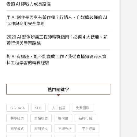
者的 AI 即戰力成長路徑
用 AI 創作是否享有著作權？行銷人、自媒體必懂的 AI
協作與商用安全準則
2026 AI 影像辨識工程師轉職指南：必備 4 大技能、薪
資行情與學習路線
對 AI 有興趣，能不能變成工作？我從直播攝影跨入資
料工程學習的轉職經驗
熱門關鍵字
BIG DATA
SEO
人工智慧
免費圖庫
共享經濟
剪輯軟體
區塊鏈
品牌行銷
商業模式
商用英文
市場分析
平台經濟