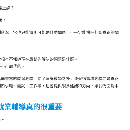
花錢上課？
師。
到狀況，它也只能猜測可能是什麼問題，不一定能快速判斷真正的問
你根本不知道現在最該先解決的問題是什麼。
是不可取代的。
具備豐富的開發經驗。除了理論教學之外，我覺得實務經驗才是真正
例如求職、面試、工作等，也會提供很多建議和方向，讓我們面對未
就業輔導真的很重要
導。