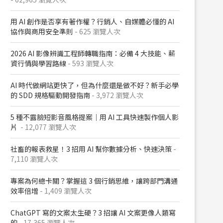
用 AI 創作是否享有著作權？行銷人、自媒體必懂的 AI
協作與商用安全準則
- 625 瀏覽人次
2026 AI 影像辨識工程師轉職指南：必備 4 大技能、薪
資行情與學習路線
- 593 瀏覽人次
AI 時代做網站更快了，但為什麼還是做不好？新手必學
的 SDD 規格驅動開發指南
- 3,972 瀏覽人次
5 種不露臉短影音風格提案｜用 AI 工具快速製作個人影
片
- 12,077 瀏覽人次
社畜的報表救星！3 招用 AI 幫你數據分析、快速決策
-
7,110 瀏覽人次
專案為何總卡關？掌握這 3 個行銷思維，讓跨部門溝通
效率倍增
- 1,409 瀏覽人次
ChatGPT 寫的文案太生硬？3 招讓 AI 文案更像人類寫
的
- 17,365 瀏覽人次