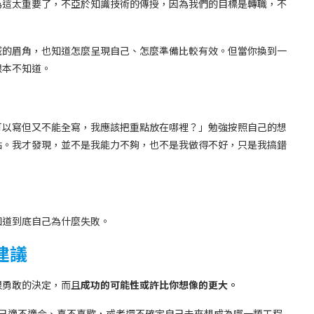
為這太重要了，不亞於知識技術的傳授，因為我們的目標是轉職，不
域的眉角，也知道怎麼呈現自己、怎麼準備比較有效。但當你換到一
根本不知道。
可以寫但又不能全寫，我應該把重點放在哪裡？」勉強按照自己的想
點。我才發現，並不是我能力不夠，也不是我做得不好，只是我搞錯
知道到底自己為什麼失敗。
建議
很勇敢的決定，而且
成功的可能性或許比你想像的更大。
己適不適合、喜不喜歡，或者還不確定自己未來想成為哪一類工程