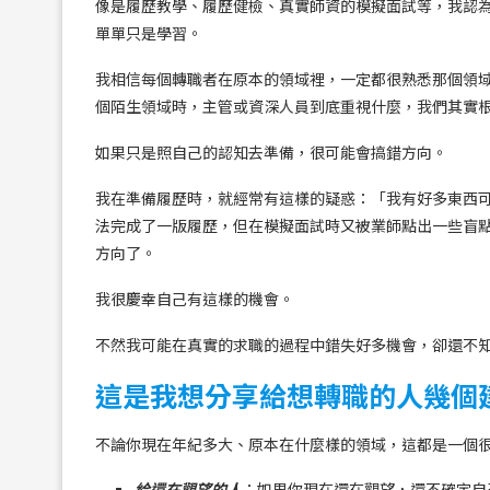
像是履歷教學、履歷健檢、真實師資的模擬面試等，我認
單單只是學習。
我相信每個轉職者在原本的領域裡，一定都很熟悉那個領
個陌生領域時，主管或資深人員到底重視什麼，我們其實
如果只是照自己的認知去準備，很可能會搞錯方向。
我在準備履歷時，就經常有這樣的疑惑：「我有好多東西
法完成了一版履歷，但在模擬面試時又被業師點出一些盲
方向了。
我很慶幸自己有這樣的機會。
不然我可能在真實的求職的過程中錯失好多機會，卻還不
這是我想分享給想轉職的人幾個
不論你現在年紀多大、原本在什麼樣的領域，這都是一個
給還在觀望的人
：如果你現在還在觀望，還不確定自