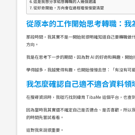
這是我想分享給想轉職的人幾個建議
從好奇開始，方向會在過程裡慢慢變清楚
從原本的工作開始思考轉職：我為
那段時間，我其實不是一開始就很明確知道自己要轉職做
方向。
我是在思考下一步的期間，因為對 AI 的好奇和興趣，開始接觸
學得越多，我越覺得有趣，也開始慢慢去想：「有沒有可
我怎麼確認自己適不適合資料領
在搜尋資訊時，我碰巧找到緯育 TibaMe 這個平台，也
因為當時我其實還不確定自己是否適合、是否喜歡，所以我
的時間先嘗試看看。
這對我來說很重要。