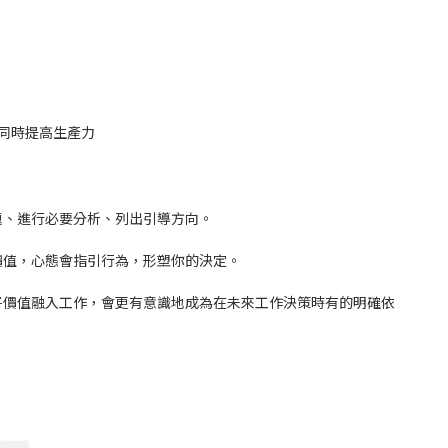
同時提高生產力
題、進行必要分析、列出引導方向。
價值，心態會指引行為，形塑你的決定。
將價值融入工作，會更有意識地成為在未來工作決策時有的明確依