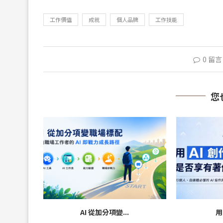
工作價值
成就
個人品牌
工作技能
0 留言
您
AI 從加分項變...
用