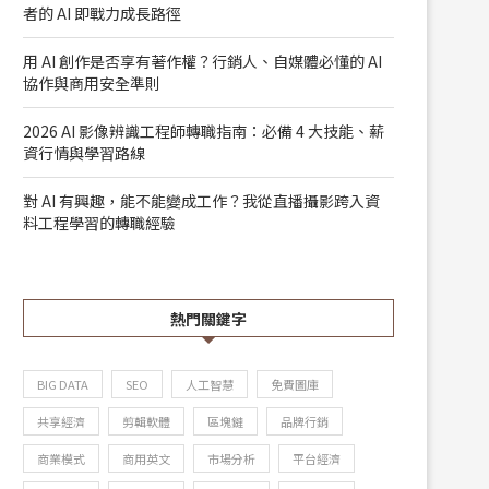
者的 AI 即戰力成長路徑
用 AI 創作是否享有著作權？行銷人、自媒體必懂的 AI
協作與商用安全準則
2026 AI 影像辨識工程師轉職指南：必備 4 大技能、薪
資行情與學習路線
對 AI 有興趣，能不能變成工作？我從直播攝影跨入資
料工程學習的轉職經驗
熱門關鍵字
BIG DATA
SEO
人工智慧
免費圖庫
共享經濟
剪輯軟體
區塊鏈
品牌行銷
商業模式
商用英文
市場分析
平台經濟