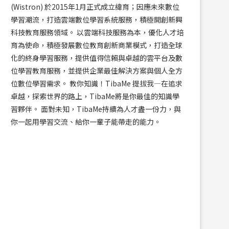
(Wistron) 於2015年1月正式成立緯育；因應未來數位
學習潮流，打造雲端數位學習系統服務，積極開創新興
科技教育服務領域。 以雲端科技服務為本，優化人才培
育為使命，積極發展數位教育創新商業模式，打造全球
化的終身學習服務，提供值得信賴與卓越的雲平台及數
位學習教育服務，並提供企業最佳解決方案與個人全方
位數位學習需求。 教你知識！TibaMe 提拔我—在追求
卓越，探索世界的路上，TibaMe將是你最佳的知識學
習夥伴。 面對未知，TibaMe持續為人才盡一份力，與
你一起用學習交流、給你一輩子能帶走的能力。
對 AI 有興趣...
【就業列車-學員...