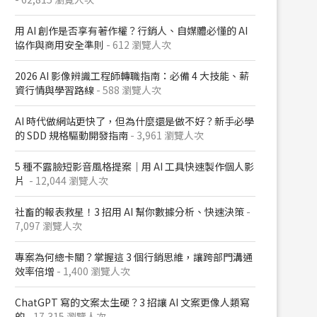
用 AI 創作是否享有著作權？行銷人、自媒體必懂的 AI
協作與商用安全準則
- 612 瀏覽人次
2026 AI 影像辨識工程師轉職指南：必備 4 大技能、薪
資行情與學習路線
- 588 瀏覽人次
AI 時代做網站更快了，但為什麼還是做不好？新手必學
的 SDD 規格驅動開發指南
- 3,961 瀏覽人次
5 種不露臉短影音風格提案｜用 AI 工具快速製作個人影
片
- 12,044 瀏覽人次
社畜的報表救星！3 招用 AI 幫你數據分析、快速決策
-
7,097 瀏覽人次
專案為何總卡關？掌握這 3 個行銷思維，讓跨部門溝通
效率倍增
- 1,400 瀏覽人次
ChatGPT 寫的文案太生硬？3 招讓 AI 文案更像人類寫
的
- 17,315 瀏覽人次