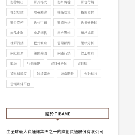
影像輸出
影片格式
影片轉檔
影音行銷
後製軟體
成長駭客
拍攝環境
攝影器材
數位商務
數位行銷
數據分析
數據分析師
產品企劃
產品銷售
用戶思維
用戶成長
社群行銷
程式教育
管理顧問
網站分析
網紅經濟
網路繪圖
網路行銷
線上教育
職涯
行銷策略
資料分析師
資料庫
資料科學家
跨境電商
遊戲開發
金融科技
雲端訓練平台
關於 TIBAME
由全球最大資通訊集團之一的緯創資通股份有限公司