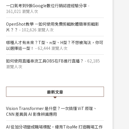
一口氣考到9張Google數位行銷認證經驗分享
-
161,021 瀏覽人次
OpenShot教學 －如何使用免費剪輯軟體簡單剪輯影
片？？
- 102,626 瀏覽人次
哪種人才有未來？T型、π型、H型？不想被淘汰，你可
以選擇這一型！
- 62,444 瀏覽人次
如何使用直播串流工具OBS在FB進行直播？
- 62,185
瀏覽人次
最新文章
Vision Transformer 是什麼？一次搞懂 ViT 原理、
CNN 差異與 AI 影像辨識應用
AI 從加分項變成職場標配，緯育TibaMe 打造職場工作