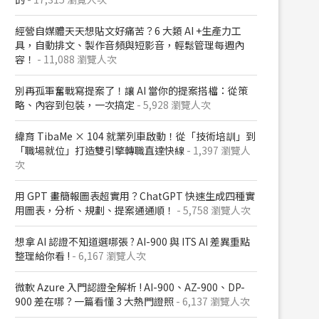
經營自媒體天天想貼文好痛苦？6 大類 AI +生產力工
具，自動排文、製作音頻與短影音，輕鬆管理每週內
容！
- 11,088 瀏覽人次
別再孤軍奮戰寫提案了！讓 AI 當你的提案搭檔：從策
略、內容到包裝，一次搞定
- 5,928 瀏覽人次
緯育 TibaMe × 104 就業列車啟動！從「技術培訓」到
「職場就位」打造雙引擎轉職直達快線
- 1,397 瀏覽人
次
用 GPT 畫簡報圖表超實用？ChatGPT 快速生成四種實
用圖表，分析、規劃、提案通通順！
- 5,758 瀏覽人次
想拿 AI 認證不知道選哪張 ? AI-900 與 ITS AI 差異重點
整理給你看 !
- 6,167 瀏覽人次
微軟 Azure 入門認證全解析​ ! AI-900、AZ-900、DP-
900 差在哪？​一篇看懂 3 大熱門證照​
- 6,137 瀏覽人次