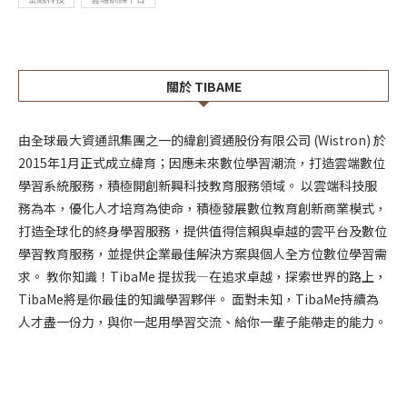
關於 TIBAME
由全球最大資通訊集團之一的緯創資通股份有限公司 (Wistron) 於
2015年1月正式成立緯育；因應未來數位學習潮流，打造雲端數位
學習系統服務，積極開創新興科技教育服務領域。 以雲端科技服
務為本，優化人才培育為使命，積極發展數位教育創新商業模式，
打造全球化的終身學習服務，提供值得信賴與卓越的雲平台及數位
學習教育服務，並提供企業最佳解決方案與個人全方位數位學習需
求。 教你知識！TibaMe 提拔我—在追求卓越，探索世界的路上，
TibaMe將是你最佳的知識學習夥伴。 面對未知，TibaMe持續為
人才盡一份力，與你一起用學習交流、給你一輩子能帶走的能力。