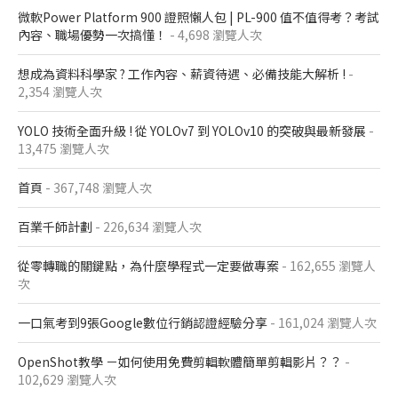
微軟Power Platform 900​ 證照懶人包​ | PL-900 值不值得考？考試
內容、職場優勢一次搞懂​！
- 4,698 瀏覽人次
想成為資料科學家 ? 工作內容、薪資待遇、必備技能大解析 !
-
2,354 瀏覽人次
YOLO 技術全面升級 ! 從 YOLOv7 到 YOLOv10 的突破與最新發展
-
13,475 瀏覽人次
首頁
- 367,748 瀏覽人次
百業千師計劃
- 226,634 瀏覽人次
從零轉職的關鍵點，為什麼學程式一定要做專案
- 162,655 瀏覽人
次
一口氣考到9張Google數位行銷認證經驗分享
- 161,024 瀏覽人次
OpenShot教學 －如何使用免費剪輯軟體簡單剪輯影片？？
-
102,629 瀏覽人次