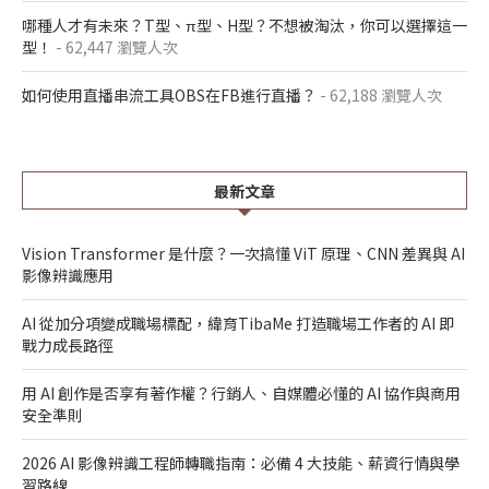
哪種人才有未來？T型、π型、H型？不想被淘汰，你可以選擇這一
型！
- 62,447 瀏覽人次
如何使用直播串流工具OBS在FB進行直播？
- 62,188 瀏覽人次
最新文章
Vision Transformer 是什麼？一次搞懂 ViT 原理、CNN 差異與 AI
影像辨識應用
AI 從加分項變成職場標配，緯育TibaMe 打造職場工作者的 AI 即
戰力成長路徑
用 AI 創作是否享有著作權？行銷人、自媒體必懂的 AI 協作與商用
安全準則
2026 AI 影像辨識工程師轉職指南：必備 4 大技能、薪資行情與學
習路線