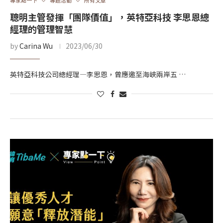
專家點一下
專題活動
所有文章
聰明主管發揮「團隊價值」，英特亞科技 李思恩總
經理的管理智慧
by
Carina Wu
2023/06/30
英特亞科技公司總經理—李思恩，曾應邀至海峽兩岸五 …