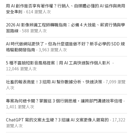
用 AI 創作是否享有著作權？行銷人、自媒體必懂的 AI 協作與商用
安全準則
- 614 瀏覽人次
2026 AI 影像辨識工程師轉職指南：必備 4 大技能、薪資行情與學
習路線
- 588 瀏覽人次
AI 時代做網站更快了，但為什麼還是做不好？新手必學的 SDD 規
格驅動開發指南
- 3,963 瀏覽人次
5 種不露臉短影音風格提案｜用 AI 工具快速製作個人影片
-
12,046 瀏覽人次
社畜的報表救星！3 招用 AI 幫你數據分析、快速決策
- 7,099 瀏覽
人次
專案為何總卡關？掌握這 3 個行銷思維，讓跨部門溝通效率倍增
-
1,401 瀏覽人次
ChatGPT 寫的文案太生硬？3 招讓 AI 文案更像人類寫的
- 17,322
瀏覽人次