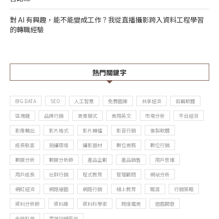
對 AI 有興趣，能不能變成工作？我從直播攝影跨入資料工程學習
的轉職經驗
熱門關鍵字
BIG DATA
SEO
人工智慧
免費圖庫
共享經濟
剪輯軟體
區塊鏈
品牌行銷
商業模式
商用英文
市場分析
平台經濟
影像輸出
影片格式
影片轉檔
影音行銷
後製軟體
成長駭客
拍攝環境
攝影器材
數位商務
數位行銷
數據分析
數據分析師
產品企劃
產品銷售
用戶思維
用戶成長
社群行銷
程式教育
管理顧問
網站分析
網紅經濟
網路繪圖
網路行銷
線上教育
職涯
行銷策略
資料分析師
資料庫
資料科學家
跨境電商
遊戲開發
金融科技
雲端訓練平台