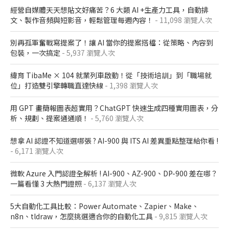
經營自媒體天天想貼文好痛苦？6 大類 AI +生產力工具，自動排
文、製作音頻與短影音，輕鬆管理每週內容！
- 11,098 瀏覽人次
別再孤軍奮戰寫提案了！讓 AI 當你的提案搭檔：從策略、內容到
包裝，一次搞定
- 5,937 瀏覽人次
緯育 TibaMe × 104 就業列車啟動！從「技術培訓」到「職場就
位」打造雙引擎轉職直達快線
- 1,398 瀏覽人次
用 GPT 畫簡報圖表超實用？ChatGPT 快速生成四種實用圖表，分
析、規劃、提案通通順！
- 5,760 瀏覽人次
想拿 AI 認證不知道選哪張 ? AI-900 與 ITS AI 差異重點整理給你看 !
- 6,171 瀏覽人次
微軟 Azure 入門認證全解析​ ! AI-900、AZ-900、DP-900 差在哪？​
一篇看懂 3 大熱門證照​
- 6,137 瀏覽人次
5大自動化工具比較：Power Automate、Zapier、Make、
n8n、tldraw，怎麼挑選適合你的自動化工具
- 9,815 瀏覽人次