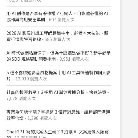
用 AI 創作是否享有著作權？行銷人、自媒體必懂的 AI
協作與商用安全準則
- 607 瀏覽人次
2026 AI 影像辨識工程師轉職指南：必備 4 大技能、薪
資行情與學習路線
- 585 瀏覽人次
AI 時代做網站更快了，但為什麼還是做不好？新手必學
的 SDD 規格驅動開發指南
- 3,951 瀏覽人次
5 種不露臉短影音風格提案｜用 AI 工具快速製作個人影
片
- 12,010 瀏覽人次
社畜的報表救星！3 招用 AI 幫你數據分析、快速決策
-
7,078 瀏覽人次
專案為何總卡關？掌握這 3 個行銷思維，讓跨部門溝通
效率倍增
- 1,398 瀏覽人次
ChatGPT 寫的文案太生硬？3 招讓 AI 文案更像人類寫
的
- 17,286 瀏覽人次