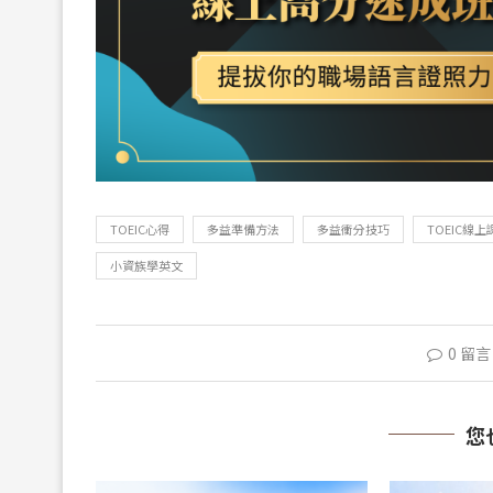
TOEIC心得
多益準備方法
多益衝分技巧
TOEIC線上
小資族學英文
0 留言
您