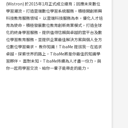
(Wistron) 於2015年1月正式成立緯育；因應未來數位
學習潮流，打造雲端數位學習系統服務，積極開創新興
科技教育服務領域。 以雲端科技服務為本，優化人才培
育為使命，積極發展數位教育創新商業模式，打造全球
化的終身學習服務，提供值得信賴與卓越的雲平台及數
位學習教育服務，並提供企業最佳解決方案與個人全方
位數位學習需求。 教你知識！TibaMe 提拔我—在追求
對 AI 有興趣...
不是零基礎，為什...
卓越，探索世界的路上，TibaMe將是你最佳的知識學
2026/05/14
2026/05/14
習夥伴。 面對未知，TibaMe持續為人才盡一份力，與
你一起用學習交流、給你一輩子能帶走的能力。