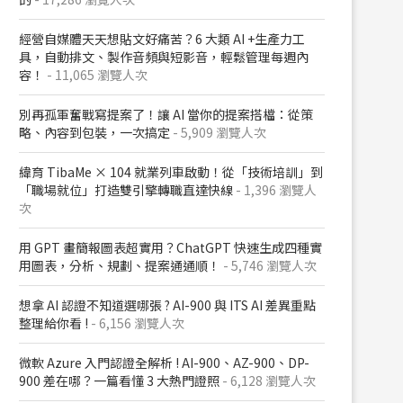
經營自媒體天天想貼文好痛苦？6 大類 AI +生產力工
具，自動排文、製作音頻與短影音，輕鬆管理每週內
容！
- 11,065 瀏覽人次
別再孤軍奮戰寫提案了！讓 AI 當你的提案搭檔：從策
略、內容到包裝，一次搞定
- 5,909 瀏覽人次
緯育 TibaMe × 104 就業列車啟動！從「技術培訓」到
「職場就位」打造雙引擎轉職直達快線
- 1,396 瀏覽人
次
用 GPT 畫簡報圖表超實用？ChatGPT 快速生成四種實
用圖表，分析、規劃、提案通通順！
- 5,746 瀏覽人次
想拿 AI 認證不知道選哪張 ? AI-900 與 ITS AI 差異重點
整理給你看 !
- 6,156 瀏覽人次
微軟 Azure 入門認證全解析​ ! AI-900、AZ-900、DP-
900 差在哪？​一篇看懂 3 大熱門證照​
- 6,128 瀏覽人次