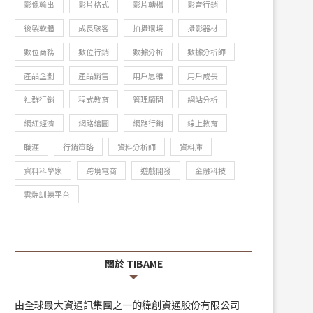
影像輸出
影片格式
影片轉檔
影音行銷
後製軟體
成長駭客
拍攝環境
攝影器材
數位商務
數位行銷
數據分析
數據分析師
產品企劃
產品銷售
用戶思維
用戶成長
社群行銷
程式教育
管理顧問
網站分析
網紅經濟
網路繪圖
網路行銷
線上教育
職涯
行銷策略
資料分析師
資料庫
資料科學家
跨境電商
遊戲開發
金融科技
雲端訓練平台
關於 TIBAME
由全球最大資通訊集團之一的緯創資通股份有限公司