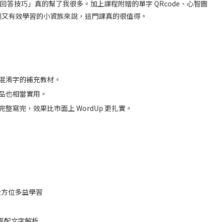
回答技巧」真的幫了我很多。加上課程附贈的單字 QRcode、心智圖
錢又有效學習的小資族來說，這門課真的很值得。
混淆字的補充教材。
品也相當實用。
寫完，效果比市面上 WordUp 更扎實。
握全方位多益學習
搭配文字解析