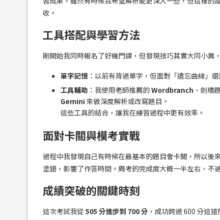
習成果。雖然有時候我希望解析能更深入一些，但這樣的
收。
工具搭配與學習方法
剛開始我同時報名了好幾門課，但發現技巧其實大同小異
單字記憶
：以前有背過單字，但面對「遺忘曲線」還
工具輔助
：我使用老師推薦的
Wordbranch
、劍橋題庫
Gemini
來做深度解析或改寫題目。
這些工具的結合，讓我在練習過程中更有效率。
面對卡關與模考實戰
過程中我發現自己有時候在最基本的題目會卡關，所以後
塗錯，影響了作答時間。周考的完成度大概一半左右，不
成績突破的關鍵時刻
這次考試我從
505 分進步到 700 分
，成功跨過 600 分這