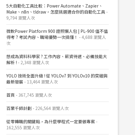
5大自動化工具比較：Power Automate、Zapier、
Make、n8n、tldraw，怎麼挑選適合你的自動化工具
-
9,794 瀏覽人次
微軟Power Platform 900​ 證照懶人包​ | PL-900 值不值
得考？考試內容、職場優勢一次搞懂​！
- 4,688 瀏覽人
次
想成為資料科學家 ? 工作內容、薪資待遇、必備技能大
解析 !
- 2,348 瀏覽人次
YOLO 技術全面升級 ! 從 YOLOv7 到 YOLOv10 的突破與
最新發展
- 13,464 瀏覽人次
首頁
- 367,745 瀏覽人次
百業千師計劃
- 226,564 瀏覽人次
從零轉職的關鍵點，為什麼學程式一定要做專案
-
162,555 瀏覽人次