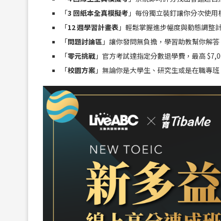
「
3 回紙本全真模擬考
」每份獨立裝釘讓你分次使用
「
12 週學習計畫表
」輕鬆掌握進步幅度與動態調整
「
問題討論區
」讓你發問無負擔，學習助教幫你解答
「
零元挑戰
」官方考試達指定分數退學費，最高 $7,0
「
校園方案
」無論你是大學生、研究生或是在職專班，上