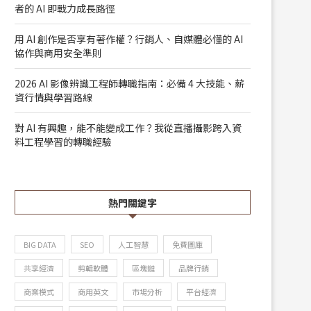
者的 AI 即戰力成長路徑
用 AI 創作是否享有著作權？行銷人、自媒體必懂的 AI
協作與商用安全準則
2026 AI 影像辨識工程師轉職指南：必備 4 大技能、薪
資行情與學習路線
對 AI 有興趣，能不能變成工作？我從直播攝影跨入資
料工程學習的轉職經驗
熱門關鍵字
BIG DATA
SEO
人工智慧
免費圖庫
共享經濟
剪輯軟體
區塊鏈
品牌行銷
商業模式
商用英文
市場分析
平台經濟