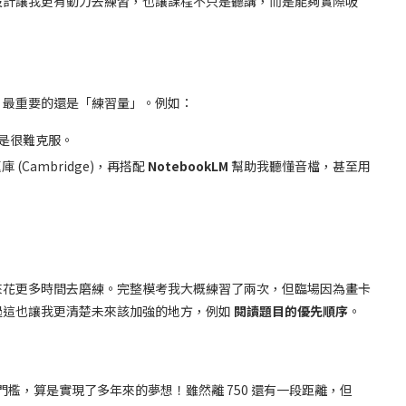
設計讓我更有動力去練習，也讓課程不只是聽講，而是能夠實際吸
，最重要的還是「練習量」。例如：
是很難克服。
 (Cambridge)，再搭配
NotebookLM
幫助我聽懂音檔，甚至用
來花更多時間去磨練。完整模考我大概練習了兩次，但臨場因為畫卡
過這也讓我更清楚未來該加強的地方，例如
閱讀題目的優先順序
。
道門檻，算是實現了多年來的夢想！雖然離 750 還有一段距離，但