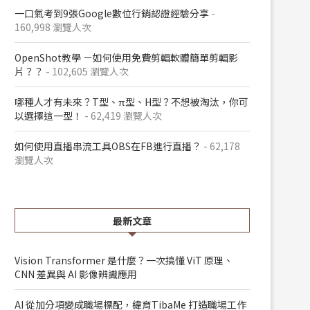
一口氣考到9張Google數位行銷認證經驗分享
-
160,998 瀏覽人次
OpenShot教學 －如何使用免費剪輯軟體簡單剪輯影
片？？
- 102,605 瀏覽人次
哪種人才有未來？T型、π型、H型？不想被淘汰，你可
以選擇這一型！
- 62,419 瀏覽人次
如何使用直播串流工具OBS在FB進行直播？
- 62,178
瀏覽人次
最新文章
Vision Transformer 是什麼？一次搞懂 ViT 原理、
CNN 差異與 AI 影像辨識應用
AI 從加分項變成職場標配，緯育TibaMe 打造職場工作