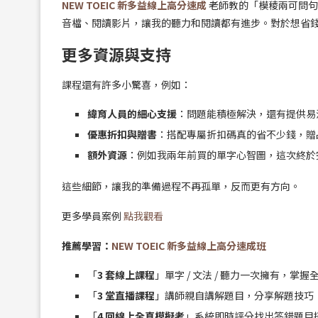
NEW TOEIC 新多益線上高分速成
老師教的「模稜兩可問句
音檔、閱讀影片，讓我的聽力和閱讀都有進步。對於想省
更多資源與支持
課程還有許多小驚喜，例如：
緯育人員的細心支援
：問題能積極解決，還有提供易
優惠折扣與贈書
：搭配專屬折扣碼真的省不少錢，贈
額外資源
：例如我兩年前買的單字心智圖，這次終於完整
這些細節，讓我的準備過程不再孤單，反而更有方向。
更多學員案例
點我觀看
推薦學習：
NEW TOEIC 新多益線上高分速成班
「
3 套線上課程
」單字 / 文法 / 聽力一次擁有，掌
「
3 堂直播課程
」講師親自講解題目，分享解題技巧
「
4 回線上全真模擬考
」系統即時評分找出答錯題目