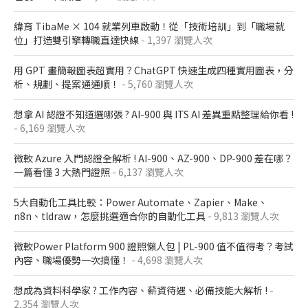
緯育 TibaMe × 104 就業列車啟動！從「技術培訓」到「職場就
位」打造雙引擎轉職直達快線
- 1,397 瀏覽人次
用 GPT 畫簡報圖表超實用？ChatGPT 快速生成四種實用圖表，分
析、規劃、提案通通順！
- 5,760 瀏覽人次
想拿 AI 認證不知道選哪張 ? AI-900 與 ITS AI 差異重點整理給你看 !
- 6,169 瀏覽人次
微軟 Azure 入門認證全解析​ ! AI-900、AZ-900、DP-900 差在哪？​
一篇看懂 3 大熱門證照​
- 6,137 瀏覽人次
5大自動化工具比較：Power Automate、Zapier、Make、
n8n、tldraw，怎麼挑選適合你的自動化工具
- 9,813 瀏覽人次
微軟Power Platform 900​ 證照懶人包​ | PL-900 值不值得考？考試
內容、職場優勢一次搞懂​！
- 4,698 瀏覽人次
想成為資料科學家 ? 工作內容、薪資待遇、必備技能大解析 !
-
2,354 瀏覽人次