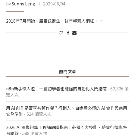
by
Sunny Leng
2020/06/04
2018年7月開始，屈臣氏誕生一群年輕素人網紅， …
熱門文章
n8n新手懶人包：一篇初學者也能懂的自動化入門指南
- 62,826 瀏
覽人次
用 AI 創作是否享有著作權？行銷人、自媒體必懂的 AI 協作與商用
安全準則
- 614 瀏覽人次
2026 AI 影像辨識工程師轉職指南：必備 4 大技能、薪資行情與學
習路線
- 588 瀏覽人次