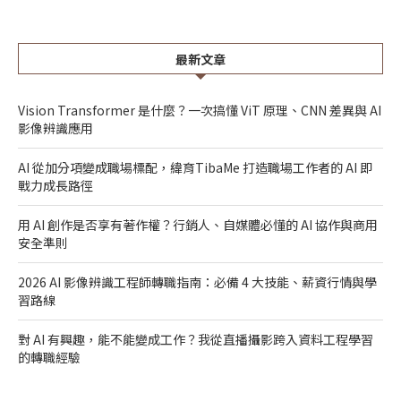
最新文章
Vision Transformer 是什麼？一次搞懂 ViT 原理、CNN 差異與 AI
影像辨識應用
AI 從加分項變成職場標配，緯育TibaMe 打造職場工作者的 AI 即
戰力成長路徑
用 AI 創作是否享有著作權？行銷人、自媒體必懂的 AI 協作與商用
安全準則
2026 AI 影像辨識工程師轉職指南：必備 4 大技能、薪資行情與學
習路線
對 AI 有興趣，能不能變成工作？我從直播攝影跨入資料工程學習
的轉職經驗