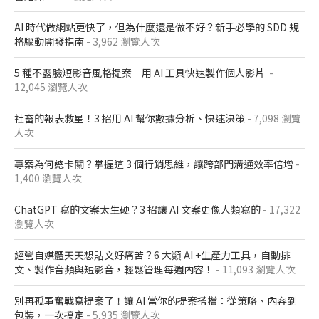
AI 時代做網站更快了，但為什麼還是做不好？新手必學的 SDD 規
格驅動開發指南
- 3,962 瀏覽人次
5 種不露臉短影音風格提案｜用 AI 工具快速製作個人影片
-
12,045 瀏覽人次
社畜的報表救星！3 招用 AI 幫你數據分析、快速決策
- 7,098 瀏覽
人次
專案為何總卡關？掌握這 3 個行銷思維，讓跨部門溝通效率倍增
-
1,400 瀏覽人次
ChatGPT 寫的文案太生硬？3 招讓 AI 文案更像人類寫的
- 17,322
瀏覽人次
經營自媒體天天想貼文好痛苦？6 大類 AI +生產力工具，自動排
文、製作音頻與短影音，輕鬆管理每週內容！
- 11,093 瀏覽人次
別再孤軍奮戰寫提案了！讓 AI 當你的提案搭檔：從策略、內容到
包裝，一次搞定
- 5,935 瀏覽人次