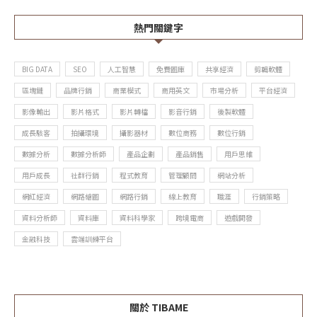
熱門關鍵字
BIG DATA
SEO
人工智慧
免費圖庫
共享經濟
剪輯軟體
區塊鏈
品牌行銷
商業模式
商用英文
市場分析
平台經濟
影像輸出
影片格式
影片轉檔
影音行銷
後製軟體
成長駭客
拍攝環境
攝影器材
數位商務
數位行銷
數據分析
數據分析師
產品企劃
產品銷售
用戶思維
用戶成長
社群行銷
程式教育
管理顧問
網站分析
網紅經濟
網路繪圖
網路行銷
線上教育
職涯
行銷策略
資料分析師
資料庫
資料科學家
跨境電商
遊戲開發
金融科技
雲端訓練平台
關於 TIBAME