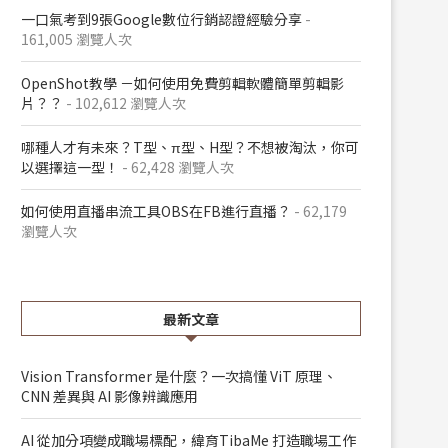
一口氣考到9張Google數位行銷認證經驗分享
-
161,005 瀏覽人次
OpenShot教學 －如何使用免費剪輯軟體簡單剪輯影
片？？
- 102,612 瀏覽人次
哪種人才有未來？T型、π型、H型？不想被淘汰，你可
以選擇這一型！
- 62,428 瀏覽人次
如何使用直播串流工具OBS在FB進行直播？
- 62,179
瀏覽人次
最新文章
Vision Transformer 是什麼？一次搞懂 ViT 原理、
CNN 差異與 AI 影像辨識應用
AI 從加分項變成職場標配，緯育TibaMe 打造職場工作