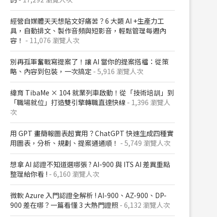
經營自媒體天天想貼文好痛苦？6 大類 AI +生產力工
具，自動排文、製作音頻與短影音，輕鬆管理每週內
容！
- 11,076 瀏覽人次
別再孤軍奮戰寫提案了！讓 AI 當你的提案搭檔：從策
略、內容到包裝，一次搞定
- 5,916 瀏覽人次
緯育 TibaMe × 104 就業列車啟動！從「技術培訓」到
「職場就位」打造雙引擎轉職直達快線
- 1,396 瀏覽人
次
用 GPT 畫簡報圖表超實用？ChatGPT 快速生成四種實
用圖表，分析、規劃、提案通通順！
- 5,749 瀏覽人次
想拿 AI 認證不知道選哪張 ? AI-900 與 ITS AI 差異重點
整理給你看 !
- 6,160 瀏覽人次
微軟 Azure 入門認證全解析​ ! AI-900、AZ-900、DP-
900 差在哪？​一篇看懂 3 大熱門證照​
- 6,132 瀏覽人次