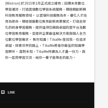
(Wistron) 於2015年1月正式成立緯育；因應未來數位
學習潮流，打造雲端數位學習系統服務，積極開創新興
科技教育服務領域。 以雲端科技服務為本，優化人才培
育為使命，積極發展數位教育創新商業模式，打造全球
化的終身學習服務，提供值得信賴與卓越的雲平台及數
位學習教育服務，並提供企業最佳解決方案與個人全方
位數位學習需求。 教你知識！TibaMe 提拔我—在追求
卓越，探索世界的路上，TibaMe將是你最佳的知識學
習夥伴。 面對未知，TibaMe持續為人才盡一份力，與
你一起用學習交流、給你一輩子能帶走的能力。
LINE