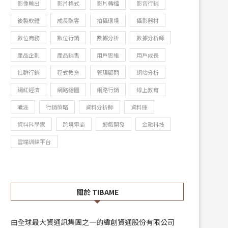
影像輸出
影片格式
影片轉檔
影音行銷
2026/05/14
2026/03/10
後製軟體
成長駭客
拍攝環境
攝影器材
數位商務
數位行銷
數據分析
數據分析師
產品企劃
產品銷售
用戶思維
用戶成長
社群行銷
程式教育
管理顧問
網站分析
網紅經濟
網路繪圖
網路行銷
線上教育
職涯
行銷策略
資料分析師
資料庫
資料科學家
跨境電商
遊戲開發
金融科技
雲端訓練平台
關於 TIBAME
由全球最大資通訊集團之一的緯創資通股份有限公司