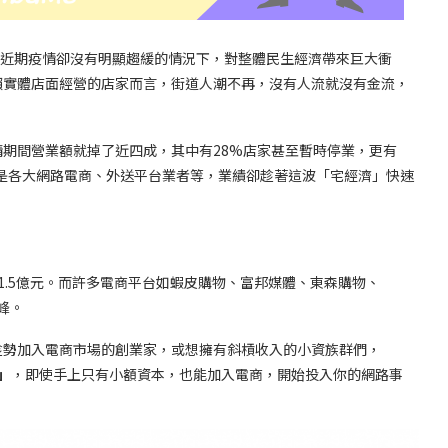
戒，近期疫情卻沒有明顯趨緩的情況下，對整體民生經濟帶來巨大衝
賴實體店面經營的店家而言，街道人潮不再，沒有人流就沒有金流，
間營業額就掉了近四成，其中有28%店家甚至暫時停業，更有
但是各大網路電商、外送平台業者等，業績卻趁著這波「宅經濟」快速
.5億元。而許多電商平台如蝦皮購物、富邦媒體、東森購物、
峰。
勢加入電商市場的創業家，或想擁有斜槓收入的小資族群們，
」
，即使手上只有小額資本，也能加入電商，開始投入你的網路事