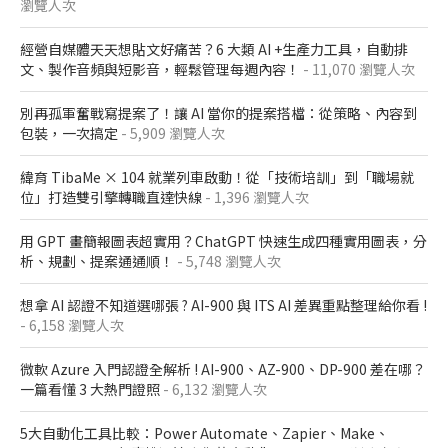
瀏覽人次
經營自媒體天天想貼文好痛苦？6 大類 AI +生產力工具，自動排
文、製作音頻與短影音，輕鬆管理每週內容！
- 11,070 瀏覽人次
別再孤軍奮戰寫提案了！讓 AI 當你的提案搭檔：從策略、內容到
包裝，一次搞定
- 5,909 瀏覽人次
緯育 TibaMe × 104 就業列車啟動！從「技術培訓」到「職場就
位」打造雙引擎轉職直達快線
- 1,396 瀏覽人次
用 GPT 畫簡報圖表超實用？ChatGPT 快速生成四種實用圖表，分
析、規劃、提案通通順！
- 5,748 瀏覽人次
想拿 AI 認證不知道選哪張 ? AI-900 與 ITS AI 差異重點整理給你看 !
- 6,158 瀏覽人次
微軟 Azure 入門認證全解析​ ! AI-900、AZ-900、DP-900 差在哪？​
一篇看懂 3 大熱門證照​
- 6,132 瀏覽人次
5大自動化工具比較：Power Automate、Zapier、Make、