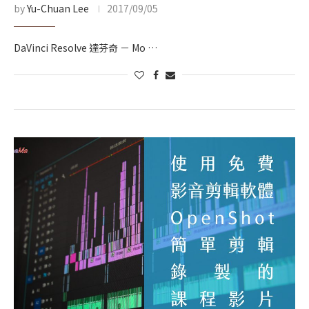
by
Yu-Chuan Lee
2017/09/05
DaVinci Resolve 達芬奇 － Mo …