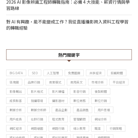
2026 AI 影像辨識工程師轉職指南：必備 4 大技能、薪資行情與學
習路線
對 AI 有興趣，能不能變成工作？我從直播攝影跨入資料工程學習
的轉職經驗
熱門關鍵字
BIG DATA
SEO
人工智慧
免費圖庫
共享經濟
剪輯軟體
區塊鏈
品牌行銷
商業模式
商用英文
市場分析
平台經濟
影像輸出
影片格式
影片轉檔
影音行銷
後製軟體
成長駭客
拍攝環境
攝影器材
數位商務
數位行銷
數據分析
數據分析師
產品企劃
產品銷售
用戶思維
用戶成長
社群行銷
程式教育
管理顧問
網站分析
網紅經濟
網路繪圖
網路行銷
線上教育
職涯
行銷策略
資料分析師
資料庫
資料科學家
跨境電商
遊戲開發