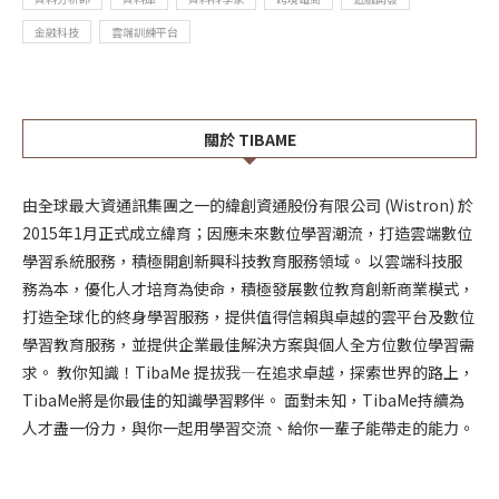
金融科技
雲端訓練平台
關於 TIBAME
由全球最大資通訊集團之一的緯創資通股份有限公司 (Wistron) 於
2015年1月正式成立緯育；因應未來數位學習潮流，打造雲端數位
學習系統服務，積極開創新興科技教育服務領域。 以雲端科技服
務為本，優化人才培育為使命，積極發展數位教育創新商業模式，
打造全球化的終身學習服務，提供值得信賴與卓越的雲平台及數位
學習教育服務，並提供企業最佳解決方案與個人全方位數位學習需
求。 教你知識！TibaMe 提拔我—在追求卓越，探索世界的路上，
TibaMe將是你最佳的知識學習夥伴。 面對未知，TibaMe持續為
人才盡一份力，與你一起用學習交流、給你一輩子能帶走的能力。