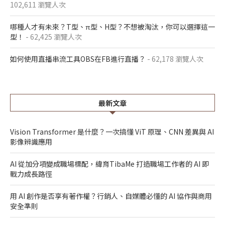
102,611 瀏覽人次
哪種人才有未來？T型、π型、H型？不想被淘汰，你可以選擇這一
型！
- 62,425 瀏覽人次
如何使用直播串流工具OBS在FB進行直播？
- 62,178 瀏覽人次
最新文章
Vision Transformer 是什麼？一次搞懂 ViT 原理、CNN 差異與 AI
影像辨識應用
AI 從加分項變成職場標配，緯育TibaMe 打造職場工作者的 AI 即
戰力成長路徑
用 AI 創作是否享有著作權？行銷人、自媒體必懂的 AI 協作與商用
安全準則