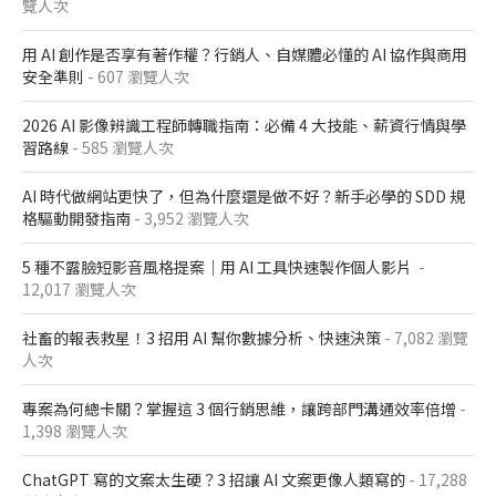
覽人次
用 AI 創作是否享有著作權？行銷人、自媒體必懂的 AI 協作與商用
安全準則
- 607 瀏覽人次
2026 AI 影像辨識工程師轉職指南：必備 4 大技能、薪資行情與學
習路線
- 585 瀏覽人次
AI 時代做網站更快了，但為什麼還是做不好？新手必學的 SDD 規
格驅動開發指南
- 3,952 瀏覽人次
5 種不露臉短影音風格提案｜用 AI 工具快速製作個人影片
-
12,017 瀏覽人次
社畜的報表救星！3 招用 AI 幫你數據分析、快速決策
- 7,082 瀏覽
人次
專案為何總卡關？掌握這 3 個行銷思維，讓跨部門溝通效率倍增
-
1,398 瀏覽人次
ChatGPT 寫的文案太生硬？3 招讓 AI 文案更像人類寫的
- 17,288