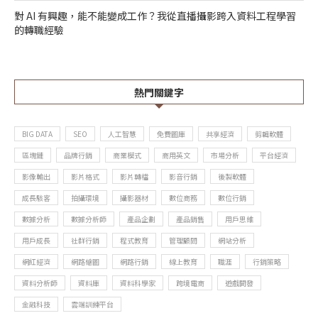
對 AI 有興趣，能不能變成工作？我從直播攝影跨入資料工程學習
的轉職經驗
熱門關鍵字
BIG DATA
SEO
人工智慧
免費圖庫
共享經濟
剪輯軟體
區塊鏈
品牌行銷
商業模式
商用英文
市場分析
平台經濟
影像輸出
影片格式
影片轉檔
影音行銷
後製軟體
成長駭客
拍攝環境
攝影器材
數位商務
數位行銷
數據分析
數據分析師
產品企劃
產品銷售
用戶思維
用戶成長
社群行銷
程式教育
管理顧問
網站分析
網紅經濟
網路繪圖
網路行銷
線上教育
職涯
行銷策略
資料分析師
資料庫
資料科學家
跨境電商
遊戲開發
金融科技
雲端訓練平台