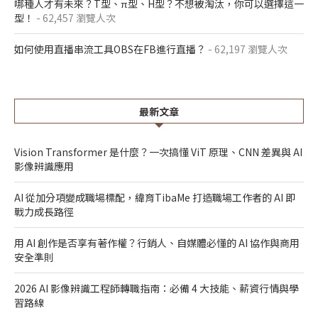
哪種人才有未來？T型、π型、H型？不想被淘汰，你可以選擇這一
型！
- 62,457 瀏覽人次
如何使用直播串流工具OBS在FB進行直播？
- 62,197 瀏覽人次
最新文章
Vision Transformer 是什麼？一次搞懂 ViT 原理、CNN 差異與 AI
影像辨識應用
AI 從加分項變成職場標配，緯育TibaMe 打造職場工作者的 AI 即
戰力成長路徑
用 AI 創作是否享有著作權？行銷人、自媒體必懂的 AI 協作與商用
安全準則
2026 AI 影像辨識工程師轉職指南：必備 4 大技能、薪資行情與學
習路線