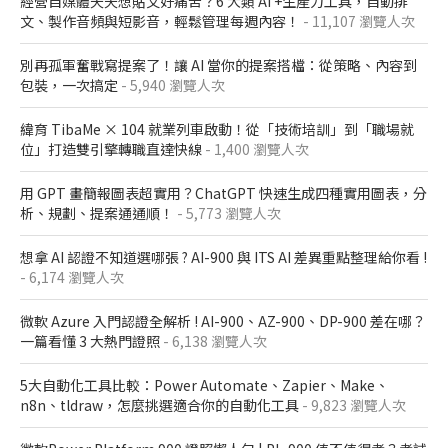
經營自媒體天天想貼文好痛苦？6 大類 AI +生產力工具，自動排
文、製作音頻與短影音，輕鬆管理每週內容！
- 11,107 瀏覽人次
別再孤軍奮戰寫提案了！讓 AI 當你的提案搭檔：從策略、內容到
包裝，一次搞定
- 5,940 瀏覽人次
緯育 TibaMe × 104 就業列車啟動！從「技術培訓」到「職場就
位」打造雙引擎轉職直達快線
- 1,400 瀏覽人次
用 GPT 畫簡報圖表超實用？ChatGPT 快速生成四種實用圖表，分
析、規劃、提案通通順！
- 5,773 瀏覽人次
想拿 AI 認證不知道選哪張 ? AI-900 與 ITS AI 差異重點整理給你看 !
- 6,174 瀏覽人次
微軟 Azure 入門認證全解析​ ! AI-900、AZ-900、DP-900 差在哪？​
一篇看懂 3 大熱門證照​
- 6,138 瀏覽人次
5大自動化工具比較：Power Automate、Zapier、Make、
n8n、tldraw，怎麼挑選適合你的自動化工具
- 9,823 瀏覽人次