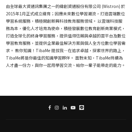
由全球最大資通訊集團之一的緯創資通股份有限公司 (Wistron) 於
2015年1月正式成立緯育；因應未來數位學習潮流，打造雲端數位
學習系統服務，積極開創新興科技教育服務領域。 以雲端科技服
務為本，優化人才培育為使命，積極發展數位教育創新商業模式，
打造全球化的終身學習服務，提供值得信賴與卓越的雲平台及數位
學習教育服務，並提供企業最佳解決方案與個人全方位數位學習需
求。 教你知識！TibaMe 提拔我—在追求卓越，探索世界的路上，
TibaMe將是你最佳的知識學習夥伴。 面對未知，TibaMe持續為
人才盡一份力，與你一起用學習交流、給你一輩子能帶走的能力。