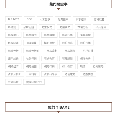
熱門關鍵字
BIG DATA
SEO
人工智慧
免費圖庫
共享經濟
剪輯軟體
區塊鏈
品牌行銷
商業模式
商用英文
市場分析
平台經濟
影像輸出
影片格式
影片轉檔
影音行銷
後製軟體
成長駭客
拍攝環境
攝影器材
數位商務
數位行銷
數據分析
數據分析師
產品企劃
產品銷售
用戶思維
用戶成長
社群行銷
程式教育
管理顧問
網站分析
網紅經濟
網路繪圖
網路行銷
線上教育
職涯
行銷策略
資料分析師
資料庫
資料科學家
跨境電商
遊戲開發
金融科技
雲端訓練平台
關於 TIBAME