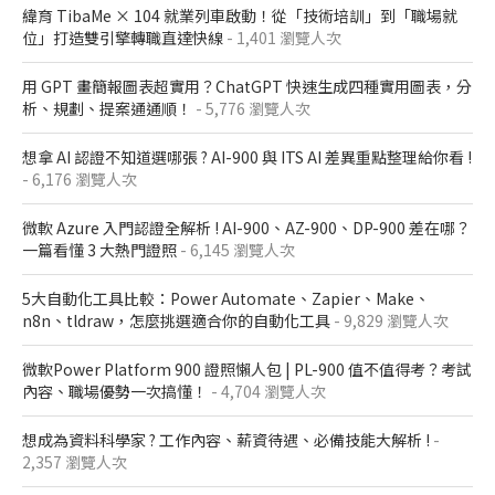
緯育 TibaMe × 104 就業列車啟動！從「技術培訓」到「職場就
位」打造雙引擎轉職直達快線
- 1,401 瀏覽人次
用 GPT 畫簡報圖表超實用？ChatGPT 快速生成四種實用圖表，分
析、規劃、提案通通順！
- 5,776 瀏覽人次
想拿 AI 認證不知道選哪張 ? AI-900 與 ITS AI 差異重點整理給你看 !
- 6,176 瀏覽人次
微軟 Azure 入門認證全解析​ ! AI-900、AZ-900、DP-900 差在哪？​
一篇看懂 3 大熱門證照​
- 6,145 瀏覽人次
5大自動化工具比較：Power Automate、Zapier、Make、
n8n、tldraw，怎麼挑選適合你的自動化工具
- 9,829 瀏覽人次
微軟Power Platform 900​ 證照懶人包​ | PL-900 值不值得考？考試
內容、職場優勢一次搞懂​！
- 4,704 瀏覽人次
想成為資料科學家 ? 工作內容、薪資待遇、必備技能大解析 !
-
2,357 瀏覽人次