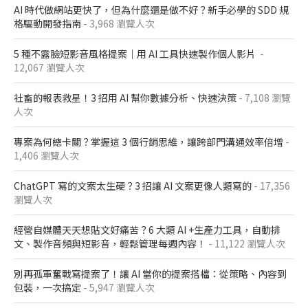
AI 時代做網站更快了，但為什麼還是做不好？新手必學的 SDD 規
格驅動開發指南
- 3,968 瀏覽人次
5 種不露臉短影音風格提案｜用 AI 工具快速製作個人影片
-
12,067 瀏覽人次
社畜的報表救星！3 招用 AI 幫你數據分析、快速決策
- 7,108 瀏覽
人次
專案為何總卡關？掌握這 3 個行銷思維，讓跨部門溝通效率倍增
-
1,406 瀏覽人次
ChatGPT 寫的文案太生硬？3 招讓 AI 文案更像人類寫的
- 17,356
瀏覽人次
經營自媒體天天想貼文好痛苦？6 大類 AI +生產力工具，自動排
文、製作音頻與短影音，輕鬆管理每週內容！
- 11,122 瀏覽人次
別再孤軍奮戰寫提案了！讓 AI 當你的提案搭檔：從策略、內容到
包裝，一次搞定
- 5,947 瀏覽人次