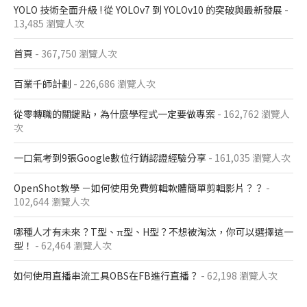
YOLO 技術全面升級 ! 從 YOLOv7 到 YOLOv10 的突破與最新發展
-
13,485 瀏覽人次
首頁
- 367,750 瀏覽人次
百業千師計劃
- 226,686 瀏覽人次
從零轉職的關鍵點，為什麼學程式一定要做專案
- 162,762 瀏覽人
次
一口氣考到9張Google數位行銷認證經驗分享
- 161,035 瀏覽人次
OpenShot教學 －如何使用免費剪輯軟體簡單剪輯影片？？
-
102,644 瀏覽人次
哪種人才有未來？T型、π型、H型？不想被淘汰，你可以選擇這一
型！
- 62,464 瀏覽人次
如何使用直播串流工具OBS在FB進行直播？
- 62,198 瀏覽人次