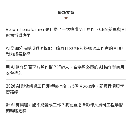
最新文章
Vision Transformer 是什麼？一次搞懂 ViT 原理、CNN 差異與 AI
影像辨識應用
AI 從加分項變成職場標配，緯育TibaMe 打造職場工作者的 AI 即
戰力成長路徑
用 AI 創作是否享有著作權？行銷人、自媒體必懂的 AI 協作與商用
安全準則
2026 AI 影像辨識工程師轉職指南：必備 4 大技能、薪資行情與學
習路線
對 AI 有興趣，能不能變成工作？我從直播攝影跨入資料工程學習
的轉職經驗