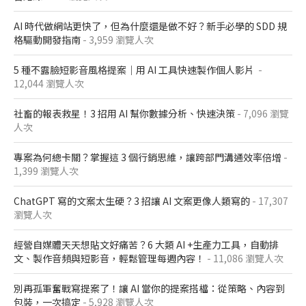
AI 時代做網站更快了，但為什麼還是做不好？新手必學的 SDD 規
格驅動開發指南
- 3,959 瀏覽人次
5 種不露臉短影音風格提案｜用 AI 工具快速製作個人影片
-
12,044 瀏覽人次
社畜的報表救星！3 招用 AI 幫你數據分析、快速決策
- 7,096 瀏覽
人次
專案為何總卡關？掌握這 3 個行銷思維，讓跨部門溝通效率倍增
-
1,399 瀏覽人次
ChatGPT 寫的文案太生硬？3 招讓 AI 文案更像人類寫的
- 17,307
瀏覽人次
經營自媒體天天想貼文好痛苦？6 大類 AI +生產力工具，自動排
文、製作音頻與短影音，輕鬆管理每週內容！
- 11,086 瀏覽人次
別再孤軍奮戰寫提案了！讓 AI 當你的提案搭檔：從策略、內容到
包裝，一次搞定
- 5,928 瀏覽人次