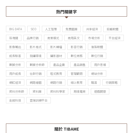
熱門關鍵字
BIG DATA
SEO
人工智慧
免費圖庫
共享經濟
剪輯軟體
區塊鏈
品牌行銷
商業模式
商用英文
市場分析
平台經濟
影像輸出
影片格式
影片轉檔
影音行銷
後製軟體
成長駭客
拍攝環境
攝影器材
數位商務
數位行銷
數據分析
數據分析師
產品企劃
產品銷售
用戶思維
用戶成長
社群行銷
程式教育
管理顧問
網站分析
網紅經濟
網路繪圖
網路行銷
線上教育
職涯
行銷策略
資料分析師
資料庫
資料科學家
跨境電商
遊戲開發
金融科技
雲端訓練平台
關於 TIBAME