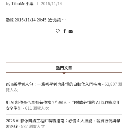
by
TibaMe小編
2016/11/14
勁報 2016/11/14 20:45 (台北訊 …
熱門文章
n8n新手懶人包：一篇初學者也能懂的自動化入門指南
- 62,807 瀏
覽人次
用 AI 創作是否享有著作權？行銷人、自媒體必懂的 AI 協作與商用
安全準則
- 611 瀏覽人次
2026 AI 影像辨識工程師轉職指南：必備 4 大技能、薪資行情與學
習路線
- 587 瀏覽人次