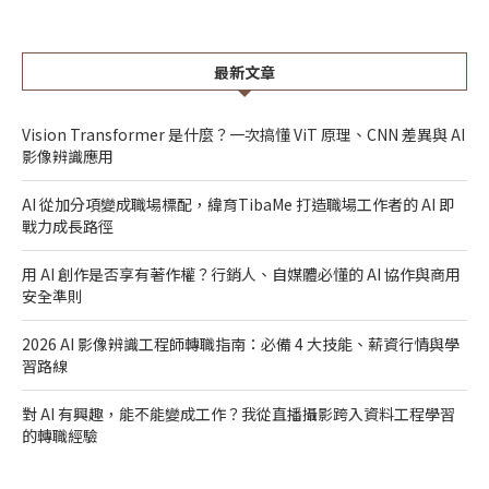
最新文章
Vision Transformer 是什麼？一次搞懂 ViT 原理、CNN 差異與 AI
影像辨識應用
AI 從加分項變成職場標配，緯育TibaMe 打造職場工作者的 AI 即
戰力成長路徑
用 AI 創作是否享有著作權？行銷人、自媒體必懂的 AI 協作與商用
安全準則
2026 AI 影像辨識工程師轉職指南：必備 4 大技能、薪資行情與學
習路線
對 AI 有興趣，能不能變成工作？我從直播攝影跨入資料工程學習
的轉職經驗