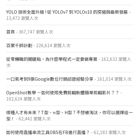
YOLO 技術全面升級 ! 從 YOLOv7 到 YOLOv10 的突破與最新發展
-
13,472 瀏覽人次
首頁
- 367,747 瀏覽人次
百業千師計劃
- 226,614 瀏覽人次
從零轉職的關鍵點，為什麼學程式一定要做專案
- 162,632 瀏覽人
次
一口氣考到9張Google數位行銷認證經驗分享
- 161,014 瀏覽人次
OpenShot教學 －如何使用免費剪輯軟體簡單剪輯影片？？
-
102,624 瀏覽人次
哪種人才有未來？T型、π型、H型？不想被淘汰，你可以選擇這一
型！
- 62,442 瀏覽人次
如何使用直播串流工具OBS在FB進行直播？
- 62,183 瀏覽人次