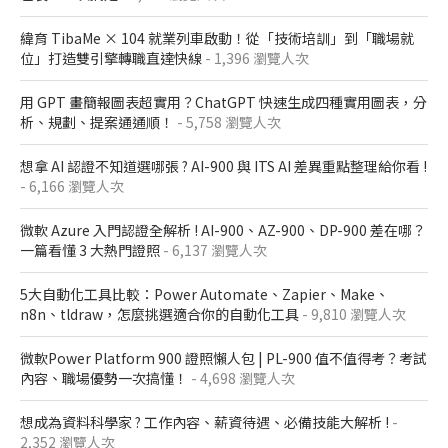
緯育 TibaMe × 104 就業列車啟動！從「技術培訓」到「職場就
位」打造雙引擎轉職直達快線
- 1,396 瀏覽人次
用 GPT 畫簡報圖表超實用？ChatGPT 快速生成四種實用圖表，分
析、規劃、提案通通順！
- 5,758 瀏覽人次
想拿 AI 認證不知道選哪張 ? AI-900 與 ITS AI 差異重點整理給你看 !
- 6,166 瀏覽人次
微軟 Azure 入門認證全解析​ ! AI-900、AZ-900、DP-900 差在哪？​
一篇看懂 3 大熱門證照​
- 6,137 瀏覽人次
5大自動化工具比較：Power Automate、Zapier、Make、
n8n、tldraw，怎麼挑選適合你的自動化工具
- 9,810 瀏覽人次
微軟Power Platform 900​ 證照懶人包​ | PL-900 值不值得考？考試
內容、職場優勢一次搞懂​！
- 4,698 瀏覽人次
想成為資料科學家 ? 工作內容、薪資待遇、必備技能大解析 !
-
2,352 瀏覽人次