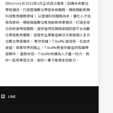
(Wistron) 於2015年1月正式成立緯育；因應未來數位
學習潮流，打造雲端數位學習系統服務，積極開創新興
科技教育服務領域。 以雲端科技服務為本，優化人才培
育為使命，積極發展數位教育創新商業模式，打造全球
化的終身學習服務，提供值得信賴與卓越的雲平台及數
位學習教育服務，並提供企業最佳解決方案與個人全方
位數位學習需求。 教你知識！TibaMe 提拔我—在追求
卓越，探索世界的路上，TibaMe將是你最佳的知識學
習夥伴。 面對未知，TibaMe持續為人才盡一份力，與
你一起用學習交流、給你一輩子能帶走的能力。
LINE