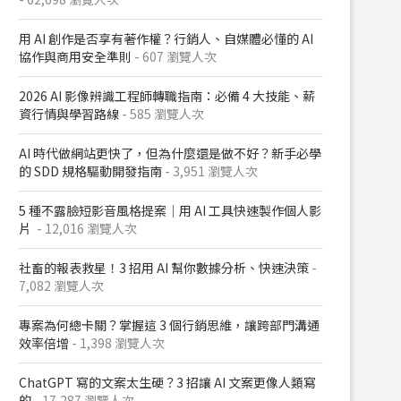
用 AI 創作是否享有著作權？行銷人、自媒體必懂的 AI
協作與商用安全準則
- 607 瀏覽人次
2026 AI 影像辨識工程師轉職指南：必備 4 大技能、薪
資行情與學習路線
- 585 瀏覽人次
AI 時代做網站更快了，但為什麼還是做不好？新手必學
的 SDD 規格驅動開發指南
- 3,951 瀏覽人次
5 種不露臉短影音風格提案｜用 AI 工具快速製作個人影
片
- 12,016 瀏覽人次
社畜的報表救星！3 招用 AI 幫你數據分析、快速決策
-
7,082 瀏覽人次
專案為何總卡關？掌握這 3 個行銷思維，讓跨部門溝通
效率倍增
- 1,398 瀏覽人次
ChatGPT 寫的文案太生硬？3 招讓 AI 文案更像人類寫
的
- 17,287 瀏覽人次