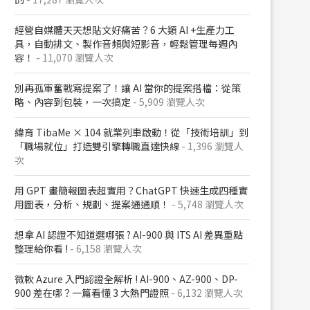
經營自媒體天天想貼文好痛苦？6 大類 AI +生產力工
具，自動排文、製作音頻與短影音，輕鬆管理每週內
容！
- 11,070 瀏覽人次
別再孤軍奮戰寫提案了！讓 AI 當你的提案搭檔：從策
略、內容到包裝，一次搞定
- 5,909 瀏覽人次
緯育 TibaMe × 104 就業列車啟動！從「技術培訓」到
「職場就位」打造雙引擎轉職直達快線
- 1,396 瀏覽人
次
用 GPT 畫簡報圖表超實用？ChatGPT 快速生成四種實
用圖表，分析、規劃、提案通通順！
- 5,748 瀏覽人次
想拿 AI 認證不知道選哪張 ? AI-900 與 ITS AI 差異重點
整理給你看 !
- 6,158 瀏覽人次
微軟 Azure 入門認證全解析​ ! AI-900、AZ-900、DP-
900 差在哪？​一篇看懂 3 大熱門證照​
- 6,132 瀏覽人次