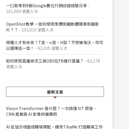
一口氣考到9張Google數位行銷認證經驗分享
-
161,004 瀏覽人次
OpenShot教學 －如何使用免費剪輯軟體簡單剪輯影
片？？
- 102,610 瀏覽人次
哪種人才有未來？T型、π型、H型？不想被淘汰，你可
以選擇這一型！
- 62,425 瀏覽人次
如何使用直播串流工具OBS在FB進行直播？
- 62,178
瀏覽人次
最新文章
Vision Transformer 是什麼？一次搞懂 ViT 原理、
CNN 差異與 AI 影像辨識應用
AI 從加分項變成職場標配，緯育TibaMe 打造職場工作