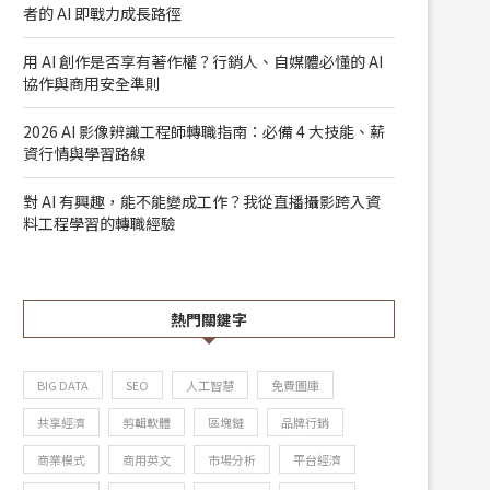
者的 AI 即戰力成長路徑
用 AI 創作是否享有著作權？行銷人、自媒體必懂的 AI
協作與商用安全準則
2026 AI 影像辨識工程師轉職指南：必備 4 大技能、薪
資行情與學習路線
對 AI 有興趣，能不能變成工作？我從直播攝影跨入資
料工程學習的轉職經驗
熱門關鍵字
BIG DATA
SEO
人工智慧
免費圖庫
共享經濟
剪輯軟體
區塊鏈
品牌行銷
商業模式
商用英文
市場分析
平台經濟