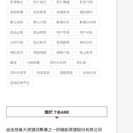
影像輸出
影片格式
影片轉檔
影音行銷
後製軟體
成長駭客
拍攝環境
攝影器材
數位商務
數位行銷
數據分析
數據分析師
產品企劃
產品銷售
用戶思維
用戶成長
社群行銷
程式教育
管理顧問
網站分析
網紅經濟
網路繪圖
網路行銷
線上教育
職涯
行銷策略
資料分析師
資料庫
資料科學家
跨境電商
遊戲開發
金融科技
雲端訓練平台
關於 TIBAME
由全球最大資通訊集團之一的緯創資通股份有限公司