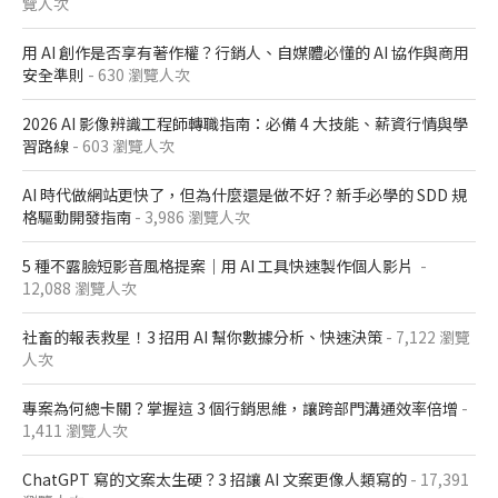
覽人次
用 AI 創作是否享有著作權？行銷人、自媒體必懂的 AI 協作與商用
安全準則
- 630 瀏覽人次
2026 AI 影像辨識工程師轉職指南：必備 4 大技能、薪資行情與學
習路線
- 603 瀏覽人次
AI 時代做網站更快了，但為什麼還是做不好？新手必學的 SDD 規
格驅動開發指南
- 3,986 瀏覽人次
5 種不露臉短影音風格提案｜用 AI 工具快速製作個人影片
-
12,088 瀏覽人次
社畜的報表救星！3 招用 AI 幫你數據分析、快速決策
- 7,122 瀏覽
人次
專案為何總卡關？掌握這 3 個行銷思維，讓跨部門溝通效率倍增
-
1,411 瀏覽人次
ChatGPT 寫的文案太生硬？3 招讓 AI 文案更像人類寫的
- 17,391