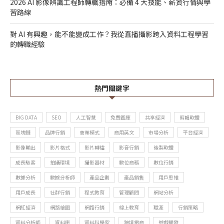
2026 AI 影像辨識工程師轉職指南：必備 4 大技能、薪資行情與學
習路線
對 AI 有興趣，能不能變成工作？我從直播攝影跨入資料工程學習
的轉職經驗
熱門關鍵字
BIG DATA
SEO
人工智慧
免費圖庫
共享經濟
剪輯軟體
區塊鏈
品牌行銷
商業模式
商用英文
市場分析
平台經濟
影像輸出
影片格式
影片轉檔
影音行銷
後製軟體
成長駭客
拍攝環境
攝影器材
數位商務
數位行銷
數據分析
數據分析師
產品企劃
產品銷售
用戶思維
用戶成長
社群行銷
程式教育
管理顧問
網站分析
網紅經濟
網路繪圖
網路行銷
線上教育
職涯
行銷策略
資料分析師
資料庫
資料科學家
跨境電商
遊戲開發