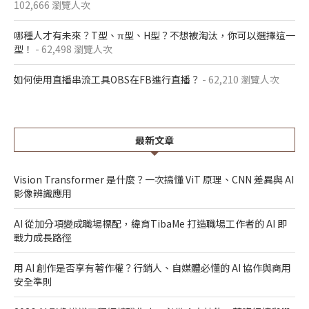
102,666 瀏覽人次
哪種人才有未來？T型、π型、H型？不想被淘汰，你可以選擇這一
型！
- 62,498 瀏覽人次
如何使用直播串流工具OBS在FB進行直播？
- 62,210 瀏覽人次
最新文章
Vision Transformer 是什麼？一次搞懂 ViT 原理、CNN 差異與 AI
影像辨識應用
AI 從加分項變成職場標配，緯育TibaMe 打造職場工作者的 AI 即
戰力成長路徑
用 AI 創作是否享有著作權？行銷人、自媒體必懂的 AI 協作與商用
安全準則