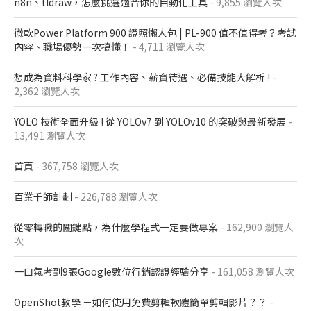
n8n、tldraw，怎麼挑選適合你的自動化工具
- 9,855 瀏覽人次
微軟Power Platform 900​ 證照懶人包​ | PL-900 值不值得考？考試
內容、職場優勢一次搞懂​！
- 4,711 瀏覽人次
想成為資料科學家 ? 工作內容、薪資待遇、必備技能大解析 !
-
2,362 瀏覽人次
YOLO 技術全面升級 ! 從 YOLOv7 到 YOLOv10 的突破與最新發展
-
13,491 瀏覽人次
首頁
- 367,758 瀏覽人次
百業千師計劃
- 226,788 瀏覽人次
從零轉職的關鍵點，為什麼學程式一定要做專案
- 162,900 瀏覽人
次
一口氣考到9張Google數位行銷認證經驗分享
- 161,058 瀏覽人次
OpenShot教學 －如何使用免費剪輯軟體簡單剪輯影片？？
-