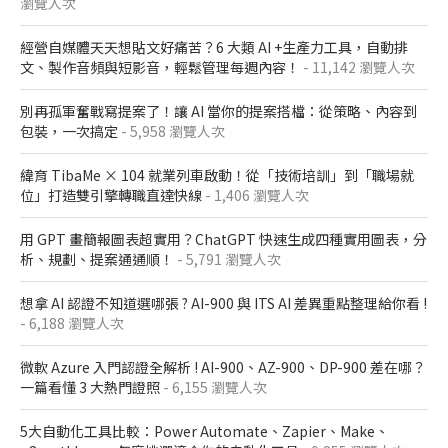
瀏覽人次
經營自媒體天天想貼文好痛苦？6 大類 AI +生產力工具，自動排
文、製作音頻與短影音，輕鬆管理每週內容！
- 11,142 瀏覽人次
別再孤軍奮戰寫提案了！讓 AI 當你的提案搭檔：從策略、內容到
包裝，一次搞定
- 5,958 瀏覽人次
緯育 TibaMe × 104 就業列車啟動！從「技術培訓」到「職場就
位」打造雙引擎轉職直達快線
- 1,406 瀏覽人次
用 GPT 畫簡報圖表超實用？ChatGPT 快速生成四種實用圖表，分
析、規劃、提案通通順！
- 5,791 瀏覽人次
想拿 AI 認證不知道選哪張 ? AI-900 與 ITS AI 差異重點整理給你看 !
- 6,188 瀏覽人次
微軟 Azure 入門認證全解析​ ! AI-900、AZ-900、DP-900 差在哪？​
一篇看懂 3 大熱門證照​
- 6,155 瀏覽人次
5大自動化工具比較：Power Automate、Zapier、Make、