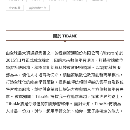
金融科技
雲端訓練平台
關於 TIBAME
由全球最大資通訊集團之一的緯創資通股份有限公司 (Wistron) 於
2015年1月正式成立緯育；因應未來數位學習潮流，打造雲端數位
學習系統服務，積極開創新興科技教育服務領域。 以雲端科技服
務為本，優化人才培育為使命，積極發展數位教育創新商業模式，
打造全球化的終身學習服務，提供值得信賴與卓越的雲平台及數位
學習教育服務，並提供企業最佳解決方案與個人全方位數位學習需
求。 教你知識！TibaMe 提拔我—在追求卓越，探索世界的路上，
TibaMe將是你最佳的知識學習夥伴。 面對未知，TibaMe持續為
人才盡一份力，與你一起用學習交流、給你一輩子能帶走的能力。