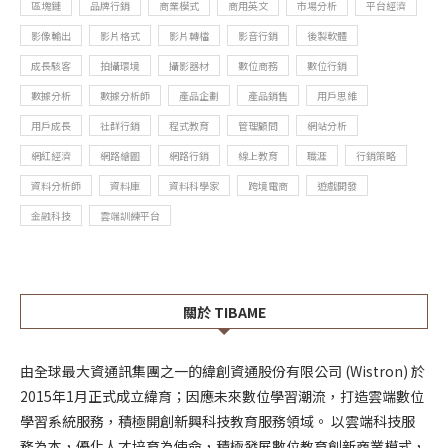
區塊鏈
品牌行銷
商業模式
商用英文
市場分析
平台經濟
影像輸出
影片格式
影片轉檔
影音行銷
後製軟體
成長駭客
拍攝環境
攝影器材
數位商務
數位行銷
數據分析
數據分析師
產品企劃
產品銷售
用戶思維
用戶成長
社群行銷
程式教育
管理顧問
網站分析
網紅經濟
網路繪圖
網路行銷
線上教育
職涯
行銷策略
資料分析師
資料庫
資料科學家
跨境電商
遊戲開發
金融科技
雲端訓練平台
關於 TIBAME
由全球最大資通訊集團之一的緯創資通股份有限公司 (Wistron) 於
2015年1月正式成立緯育；因應未來數位學習潮流，打造雲端數位
學習系統服務，積極開創新興科技教育服務領域。 以雲端科技服
務為本，優化人才培育為使命，積極發展數位教育創新商業模式，