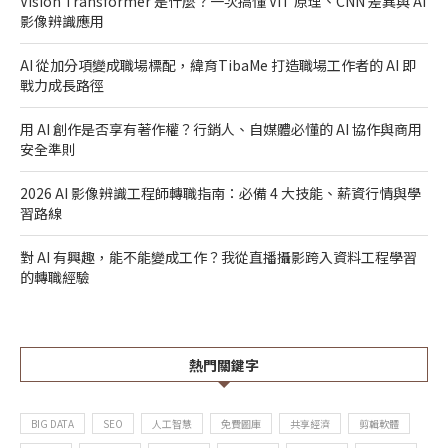
Vision Transformer 是什麼？一次搞懂 ViT 原理、CNN 差異與 AI
影像辨識應用
AI 從加分項變成職場標配，緯育TibaMe 打造職場工作者的 AI 即
戰力成長路徑
用 AI 創作是否享有著作權？行銷人、自媒體必懂的 AI 協作與商用
安全準則
2026 AI 影像辨識工程師轉職指南：必備 4 大技能、薪資行情與學
習路線
對 AI 有興趣，能不能變成工作？我從直播攝影跨入資料工程學習
的轉職經驗
熱門關鍵字
BIG DATA
SEO
人工智慧
免費圖庫
共享經濟
剪輯軟體