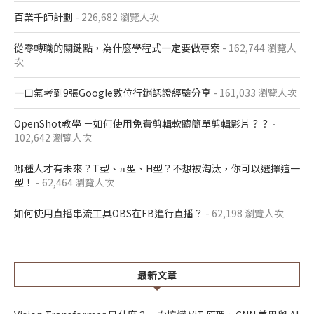
百業千師計劃
- 226,682 瀏覽人次
從零轉職的關鍵點，為什麼學程式一定要做專案
- 162,744 瀏覽人
次
一口氣考到9張Google數位行銷認證經驗分享
- 161,033 瀏覽人次
OpenShot教學 －如何使用免費剪輯軟體簡單剪輯影片？？
-
102,642 瀏覽人次
哪種人才有未來？T型、π型、H型？不想被淘汰，你可以選擇這一
型！
- 62,464 瀏覽人次
如何使用直播串流工具OBS在FB進行直播？
- 62,198 瀏覽人次
最新文章