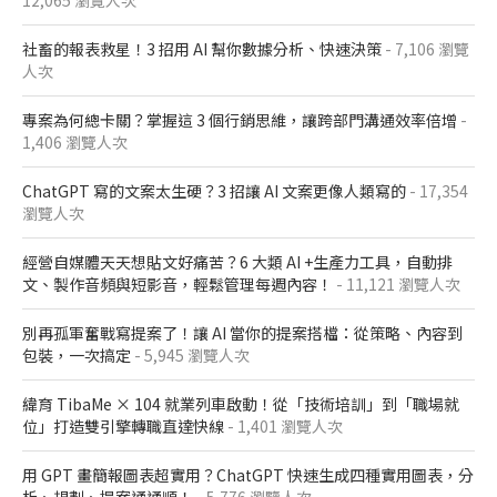
12,065 瀏覽人次
社畜的報表救星！3 招用 AI 幫你數據分析、快速決策
- 7,106 瀏覽
人次
專案為何總卡關？掌握這 3 個行銷思維，讓跨部門溝通效率倍增
-
1,406 瀏覽人次
ChatGPT 寫的文案太生硬？3 招讓 AI 文案更像人類寫的
- 17,354
瀏覽人次
經營自媒體天天想貼文好痛苦？6 大類 AI +生產力工具，自動排
文、製作音頻與短影音，輕鬆管理每週內容！
- 11,121 瀏覽人次
別再孤軍奮戰寫提案了！讓 AI 當你的提案搭檔：從策略、內容到
包裝，一次搞定
- 5,945 瀏覽人次
緯育 TibaMe × 104 就業列車啟動！從「技術培訓」到「職場就
位」打造雙引擎轉職直達快線
- 1,401 瀏覽人次
用 GPT 畫簡報圖表超實用？ChatGPT 快速生成四種實用圖表，分