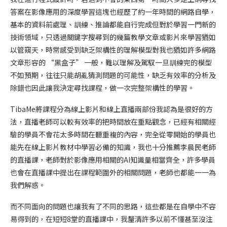
答案在影像應用的深度學習這塊也經歷了約一年時間的網路自學，
基本的資料前處理、訓練、推論都能自行完成但對於學習一門新的
技術領域，只透過關鍵字搜尋到的幾篇教學文章或影片來學習猶如
以管窺天，時常感受到缺乏架構性的理解模型對我也猶如許多網路
文章形容的 “黑盒子” 一般，難以理解及駕馭一旦訓練完的模型
不如預期，往往只能胡亂猜測問題的可能性，缺乏有效率的分析及
除錯也因此讓我決定尋找課程，做一次完整架構性的學習。
TibaMe將課程分為線上影片和線上直播兩部份我認為是很好的方
法，直播老師可以較有效率的把時間放在重點觀念，已經有相關經
驗的學員不會花太多時間在聽重複的內容，完全從零開始的學員也
能先在線上影片教材中學習必備的知識，我也十分推薦李晨民老師
的直播課，老師對於影像應用相關的AI知識量相當齊全，許多學員
也會在直播課中提出在課程範圍外的相關問題，老師也都能一一為
我們解惑。
而不同面向的問題也讓我有了不同的思路，這些都是在自學中不容
易得到的，在短短8堂的直播課中，我釐清許多以前不懂甚至沒注