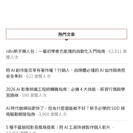
熱門文章
n8n新手懶人包：一篇初學者也能懂的自動化入門指南
- 62,911 瀏
覽人次
用 AI 創作是否享有著作權？行銷人、自媒體必懂的 AI 協作與商用
安全準則
- 622 瀏覽人次
2026 AI 影像辨識工程師轉職指南：必備 4 大技能、薪資行情與學
習路線
- 590 瀏覽人次
AI 時代做網站更快了，但為什麼還是做不好？新手必學的 SDD 規
格驅動開發指南
- 3,968 瀏覽人次
5 種不露臉短影音風格提案｜用 AI 工具快速製作個人影片
-