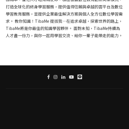
打造全球化的終身學習服務，提供值得信賴與卓越的雲平台及數位
學習教育服務，並提供企業最佳解決方案與個人全方位數位學習需
求。 教你知識！TibaMe 提拔我—在追求卓越，探索世界的路上，
TibaMe將是你最佳的知識學習夥伴。 面對未知，TibaMe持續為
人才盡一份力，與你一起用學習交流、給你一輩子能帶走的能力。