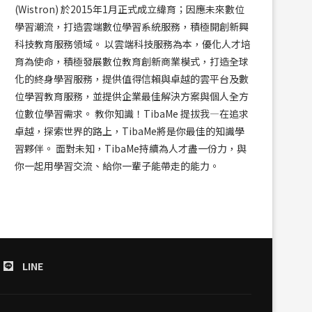
(Wistron) 於2015年1月正式成立緯育；因應未來數位
學習潮流，打造雲端數位學習系統服務，積極開創新興
科技教育服務領域。 以雲端科技服務為本，優化人才培
育為使命，積極發展數位教育創新商業模式，打造全球
化的終身學習服務，提供值得信賴與卓越的雲平台及數
位學習教育服務，並提供企業最佳解決方案與個人全方
位數位學習需求。 教你知識！TibaMe 提拔我—在追求
卓越，探索世界的路上，TibaMe將是你最佳的知識學
習夥伴。 面對未知，TibaMe持續為人才盡一份力，與
你一起用學習交流、給你一輩子能帶走的能力。
LINE