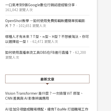
一口氣考到9張Google數位行銷認證經驗分享
-
161,042 瀏覽人次
OpenShot教學 －如何使用免費剪輯軟體簡單剪輯影
片？？
- 102,651 瀏覽人次
哪種人才有未來？T型、π型、H型？不想被淘汰，你可
以選擇這一型！
- 62,471 瀏覽人次
如何使用直播串流工具OBS在FB進行直播？
- 62,200
瀏覽人次
最新文章
Vision Transformer 是什麼？一次搞懂 ViT 原理、
CNN 差異與 AI 影像辨識應用
AI 從加分項變成職場標配，緯育TibaMe 打造職場工作