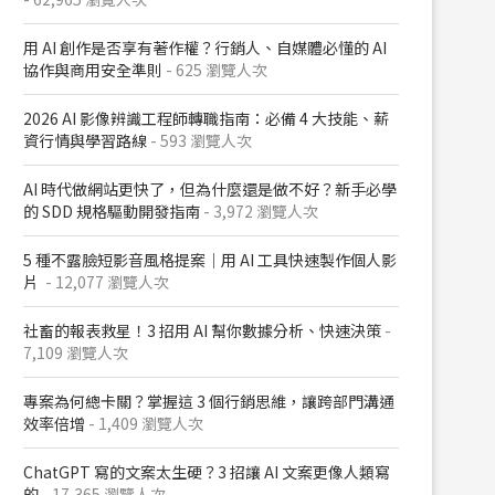
用 AI 創作是否享有著作權？行銷人、自媒體必懂的 AI
協作與商用安全準則
- 625 瀏覽人次
2026 AI 影像辨識工程師轉職指南：必備 4 大技能、薪
資行情與學習路線
- 593 瀏覽人次
AI 時代做網站更快了，但為什麼還是做不好？新手必學
的 SDD 規格驅動開發指南
- 3,972 瀏覽人次
5 種不露臉短影音風格提案｜用 AI 工具快速製作個人影
片
- 12,077 瀏覽人次
社畜的報表救星！3 招用 AI 幫你數據分析、快速決策
-
7,109 瀏覽人次
專案為何總卡關？掌握這 3 個行銷思維，讓跨部門溝通
效率倍增
- 1,409 瀏覽人次
ChatGPT 寫的文案太生硬？3 招讓 AI 文案更像人類寫
的
- 17,365 瀏覽人次