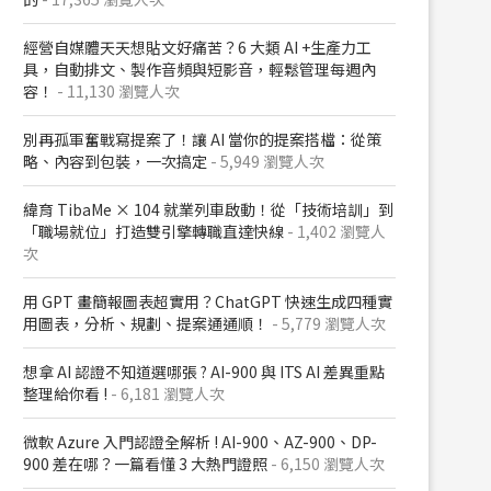
經營自媒體天天想貼文好痛苦？6 大類 AI +生產力工
具，自動排文、製作音頻與短影音，輕鬆管理每週內
容！
- 11,130 瀏覽人次
別再孤軍奮戰寫提案了！讓 AI 當你的提案搭檔：從策
略、內容到包裝，一次搞定
- 5,949 瀏覽人次
緯育 TibaMe × 104 就業列車啟動！從「技術培訓」到
「職場就位」打造雙引擎轉職直達快線
- 1,402 瀏覽人
次
用 GPT 畫簡報圖表超實用？ChatGPT 快速生成四種實
用圖表，分析、規劃、提案通通順！
- 5,779 瀏覽人次
想拿 AI 認證不知道選哪張 ? AI-900 與 ITS AI 差異重點
整理給你看 !
- 6,181 瀏覽人次
微軟 Azure 入門認證全解析​ ! AI-900、AZ-900、DP-
900 差在哪？​一篇看懂 3 大熱門證照​
- 6,150 瀏覽人次