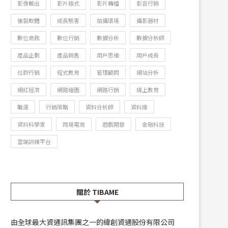
影像輸出
影片格式
影片轉檔
影音行銷
後製軟體
成長駭客
拍攝環境
攝影器材
數位商務
數位行銷
數據分析
數據分析師
產品企劃
產品銷售
用戶思維
用戶成長
社群行銷
程式教育
管理顧問
網站分析
網紅經濟
網路繪圖
網路行銷
線上教育
職涯
行銷策略
資料分析師
資料庫
資料科學家
跨境電商
遊戲開發
金融科技
雲端訓練平台
關於 TIBAME
由全球最大資通訊集團之一的緯創資通股份有限公司