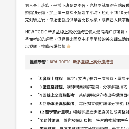
個人是上班族，平常下班還要學習，光想到就覺得有點疲倦，但 T
照類別分類，加上每一堂課不超過半小時，短則不到 10
完測驗之後，每週也會提供學習比較成績，讓自己大概掌
NEW TOEIC 新多益線上高分速成班個人覺得講師很
準備考試的課程，但覺得比國高中求學階段的英文課生動
以發問，整體來說很棒
推薦學習：
NEW TOEIC 新多益線上高分速成班
「
3 套線上課程
」單字 / 文法 / 聽力一次擁有，掌
「
3 堂直播課程
」講師親自講解題目，分享解題技巧
「
4 回線上全真模擬考
」系統即時評分找出答錯題目
「
3 回紙本全真模擬考
」每份獨立裝釘讓你分次使用
「
12 週學習計畫表
」輕鬆掌握進步幅度與動態調整
「
問題討論區
」讓你發問無負擔，學習助教幫你解答
「
零元挑戰
」官方考試達指定分數退學費，最高 $7,0