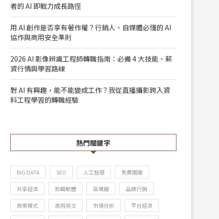
者的 AI 即戰力成長路徑
用 AI 創作是否享有著作權？行銷人、自媒體必懂的 AI
對 AI 有興趣...
不是零基礎，為什...
協作與商用安全準則
2026/05/14
2026/05/14
2026 AI 影像辨識工程師轉職指南：必備 4 大技能、薪
資行情與學習路線
對 AI 有興趣，能不能變成工作？我從直播攝影跨入資
料工程學習的轉職經驗
熱門關鍵字
BIG DATA
SEO
人工智慧
免費圖庫
共享經濟
剪輯軟體
區塊鏈
品牌行銷
商業模式
商用英文
市場分析
平台經濟