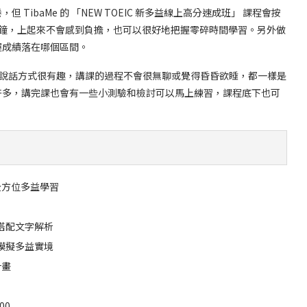
ibaMe 的 「NEW TOEIC 新多益線上高分速成班」 課程會按
 分鐘，上起來不會感到負擔，也可以很好地把握零碎時間學習。另外做
握成績落在哪個區間。
可愛，說話方式很有趣，講課的過程不會很無聊或覺得昏昏欲睡，都一樣是
許多，講完課也會有一些小測驗和檢討可以馬上練習，課程底下也可
握全方位多益學習
搭配文字解析
模擬多益實境
計畫
00