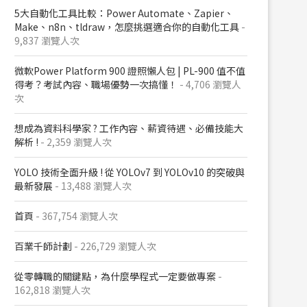
5大自動化工具比較：Power Automate、Zapier、
Make、n8n、tldraw，怎麼挑選適合你的自動化工具
-
9,837 瀏覽人次
微軟Power Platform 900​ 證照懶人包​ | PL-900 值不值
得考？考試內容、職場優勢一次搞懂​！
- 4,706 瀏覽人
次
想成為資料科學家 ? 工作內容、薪資待遇、必備技能大
解析 !
- 2,359 瀏覽人次
YOLO 技術全面升級 ! 從 YOLOv7 到 YOLOv10 的突破與
最新發展
- 13,488 瀏覽人次
首頁
- 367,754 瀏覽人次
百業千師計劃
- 226,729 瀏覽人次
從零轉職的關鍵點，為什麼學程式一定要做專案
-
162,818 瀏覽人次