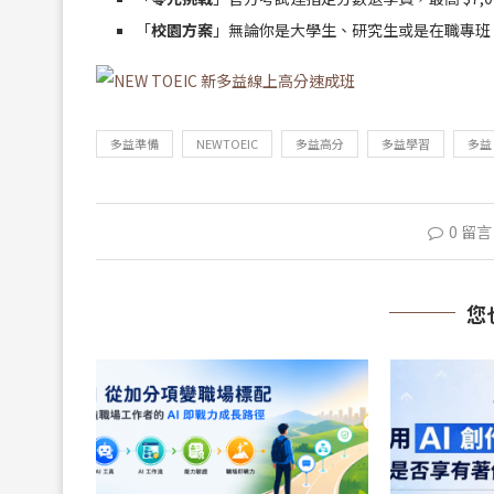
「
校園方案
」無論你是大學生、研究生或是在職專班，上
多益準備
NEWTOEIC
多益高分
多益學習
多益
0 留言
您