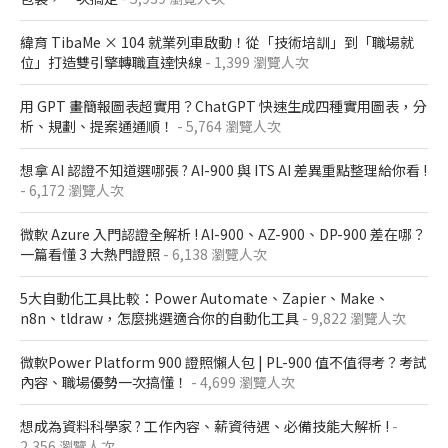
緯育 TibaMe × 104 就業列車啟動！從「技術培訓」到「職場就
位」打造雙引擎轉職直達快線
- 1,399 瀏覽人次
用 GPT 畫簡報圖表超實用？ChatGPT 快速生成四種實用圖表，分
析、規劃、提案通通順！
- 5,764 瀏覽人次
想拿 AI 認證不知道選哪張 ? AI-900 與 ITS AI 差異重點整理給你看 !
- 6,172 瀏覽人次
微軟 Azure 入門認證全解析​ ! AI-900、AZ-900、DP-900 差在哪？​
一篇看懂 3 大熱門證照​
- 6,138 瀏覽人次
5大自動化工具比較：Power Automate、Zapier、Make、
n8n、tldraw，怎麼挑選適合你的自動化工具
- 9,822 瀏覽人次
微軟Power Platform 900​ 證照懶人包​ | PL-900 值不值得考？考試
內容、職場優勢一次搞懂​！
- 4,699 瀏覽人次
想成為資料科學家 ? 工作內容、薪資待遇、必備技能大解析 !
-
2,356 瀏覽人次