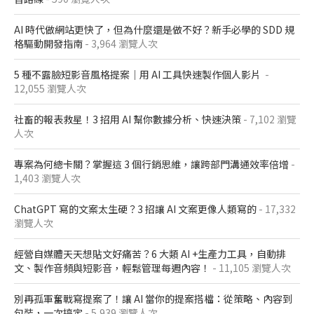
AI 時代做網站更快了，但為什麼還是做不好？新手必學的 SDD 規
格驅動開發指南
- 3,964 瀏覽人次
5 種不露臉短影音風格提案｜用 AI 工具快速製作個人影片
-
12,055 瀏覽人次
社畜的報表救星！3 招用 AI 幫你數據分析、快速決策
- 7,102 瀏覽
人次
專案為何總卡關？掌握這 3 個行銷思維，讓跨部門溝通效率倍增
-
1,403 瀏覽人次
ChatGPT 寫的文案太生硬？3 招讓 AI 文案更像人類寫的
- 17,332
瀏覽人次
經營自媒體天天想貼文好痛苦？6 大類 AI +生產力工具，自動排
文、製作音頻與短影音，輕鬆管理每週內容！
- 11,105 瀏覽人次
別再孤軍奮戰寫提案了！讓 AI 當你的提案搭檔：從策略、內容到
包裝，一次搞定
- 5,939 瀏覽人次