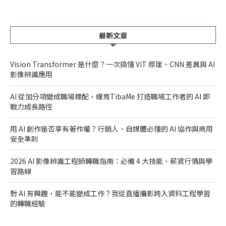
最新文章
Vision Transformer 是什麼？一次搞懂 ViT 原理、CNN 差異與 AI
影像辨識應用
AI 從加分項變成職場標配，緯育TibaMe 打造職場工作者的 AI 即
戰力成長路徑
用 AI 創作是否享有著作權？行銷人、自媒體必懂的 AI 協作與商用
安全準則
2026 AI 影像辨識工程師轉職指南：必備 4 大技能、薪資行情與學
習路線
對 AI 有興趣，能不能變成工作？我從直播攝影跨入資料工程學習
的轉職經驗