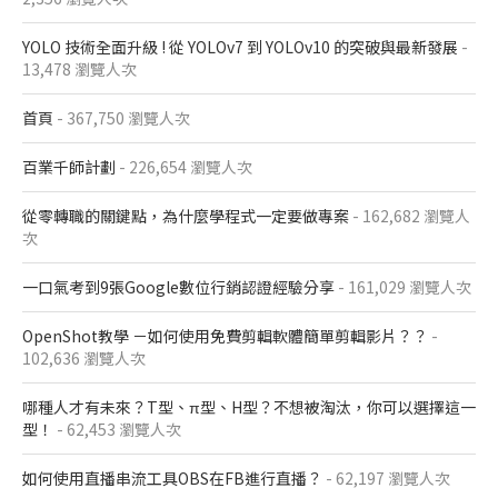
YOLO 技術全面升級 ! 從 YOLOv7 到 YOLOv10 的突破與最新發展
-
13,478 瀏覽人次
首頁
- 367,750 瀏覽人次
百業千師計劃
- 226,654 瀏覽人次
從零轉職的關鍵點，為什麼學程式一定要做專案
- 162,682 瀏覽人
次
一口氣考到9張Google數位行銷認證經驗分享
- 161,029 瀏覽人次
OpenShot教學 －如何使用免費剪輯軟體簡單剪輯影片？？
-
102,636 瀏覽人次
哪種人才有未來？T型、π型、H型？不想被淘汰，你可以選擇這一
型！
- 62,453 瀏覽人次
如何使用直播串流工具OBS在FB進行直播？
- 62,197 瀏覽人次