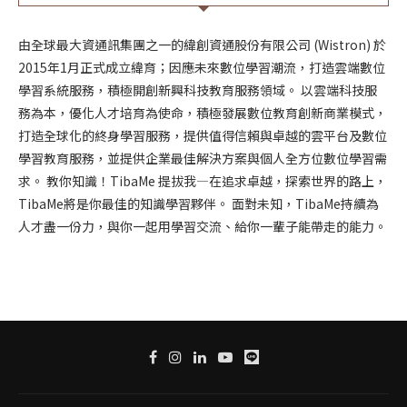
由全球最大資通訊集團之一的緯創資通股份有限公司 (Wistron) 於
2015年1月正式成立緯育；因應未來數位學習潮流，打造雲端數位
學習系統服務，積極開創新興科技教育服務領域。 以雲端科技服
務為本，優化人才培育為使命，積極發展數位教育創新商業模式，
打造全球化的終身學習服務，提供值得信賴與卓越的雲平台及數位
學習教育服務，並提供企業最佳解決方案與個人全方位數位學習需
求。 教你知識！TibaMe 提拔我—在追求卓越，探索世界的路上，
TibaMe將是你最佳的知識學習夥伴。 面對未知，TibaMe持續為
人才盡一份力，與你一起用學習交流、給你一輩子能帶走的能力。