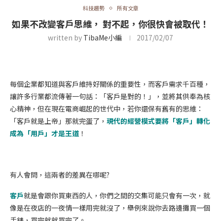
科技趨勢
所有文章
如果不改變客戶思維， 對不起，你很快會被取代！
written by
TibaMe小編
2017/02/07
每個企業都知道與客戶維持好關係的重要性，而客戶需求千百種，
讓許多行業都流傳著一句話：「客戶是對的！」，並將其供奉為核
心精神，但在現在電商崛起的世代中，若你還保有舊有的思維：
「客戶就是上帝」那就完蛋了，
現代的經營模式要將「客戶」轉化
成為「用戶」才是王道
！
有人會問，這兩者的差異在哪呢?
客戶
就是會跟你買東西的人，你們之間的交集可能只會有一次，就
像是在夜店的一夜情一樣用完就沒了，舉例來說你去路邊攤買一個
手錶，買完就就買完了。