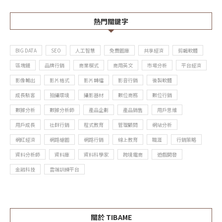
熱門關鍵字
BIG DATA
SEO
人工智慧
免費圖庫
共享經濟
剪輯軟體
區塊鏈
品牌行銷
商業模式
商用英文
市場分析
平台經濟
影像輸出
影片格式
影片轉檔
影音行銷
後製軟體
成長駭客
拍攝環境
攝影器材
數位商務
數位行銷
數據分析
數據分析師
產品企劃
產品銷售
用戶思維
用戶成長
社群行銷
程式教育
管理顧問
網站分析
網紅經濟
網路繪圖
網路行銷
線上教育
職涯
行銷策略
資料分析師
資料庫
資料科學家
跨境電商
遊戲開發
金融科技
雲端訓練平台
關於 TIBAME