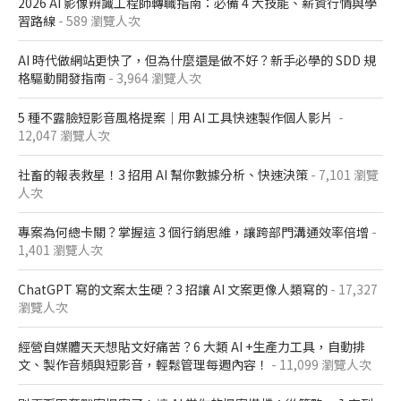
2026 AI 影像辨識工程師轉職指南：必備 4 大技能、薪資行情與學
習路線
- 589 瀏覽人次
AI 時代做網站更快了，但為什麼還是做不好？新手必學的 SDD 規
格驅動開發指南
- 3,964 瀏覽人次
5 種不露臉短影音風格提案｜用 AI 工具快速製作個人影片
-
12,047 瀏覽人次
社畜的報表救星！3 招用 AI 幫你數據分析、快速決策
- 7,101 瀏覽
人次
專案為何總卡關？掌握這 3 個行銷思維，讓跨部門溝通效率倍增
-
1,401 瀏覽人次
ChatGPT 寫的文案太生硬？3 招讓 AI 文案更像人類寫的
- 17,327
瀏覽人次
經營自媒體天天想貼文好痛苦？6 大類 AI +生產力工具，自動排
文、製作音頻與短影音，輕鬆管理每週內容！
- 11,099 瀏覽人次