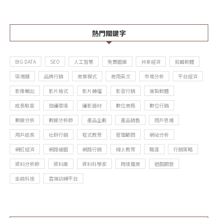
熱門關鍵字
BIG DATA
SEO
人工智慧
免費圖庫
共享經濟
剪輯軟體
區塊鏈
品牌行銷
商業模式
商用英文
市場分析
平台經濟
影像輸出
影片格式
影片轉檔
影音行銷
後製軟體
成長駭客
拍攝環境
攝影器材
數位商務
數位行銷
數據分析
數據分析師
產品企劃
產品銷售
用戶思維
用戶成長
社群行銷
程式教育
管理顧問
網站分析
網紅經濟
網路繪圖
網路行銷
線上教育
職涯
行銷策略
資料分析師
資料庫
資料科學家
跨境電商
遊戲開發
金融科技
雲端訓練平台