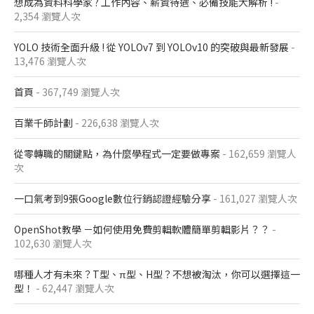
想成為資料科學家 ? 工作內容、薪資待遇、必備技能大解析 !
-
2,354 瀏覽人次
YOLO 技術全面升級 ! 從 YOLOv7 到 YOLOv10 的突破與最新發展
-
13,476 瀏覽人次
首頁
- 367,749 瀏覽人次
百業千師計劃
- 226,638 瀏覽人次
從零轉職的關鍵點，為什麼學程式一定要做專案
- 162,659 瀏覽人
次
一口氣考到9張Google數位行銷認證經驗分享
- 161,027 瀏覽人次
OpenShot教學 －如何使用免費剪輯軟體簡單剪輯影片？？
-
102,630 瀏覽人次
哪種人才有未來？T型、π型、H型？不想被淘汰，你可以選擇這一
型！
- 62,447 瀏覽人次