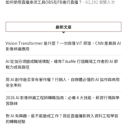
如何使用直播串流工具OBS在FB進行直播？
- 62,192 瀏覽人次
最新文章
Vision Transformer 是什麼？一次搞懂 ViT 原理、CNN 差異與 AI
影像辨識應用
AI 從加分項變成職場標配，緯育TibaMe 打造職場工作者的 AI 即
戰力成長路徑
用 AI 創作是否享有著作權？行銷人、自媒體必懂的 AI 協作與商用
安全準則
2026 AI 影像辨識工程師轉職指南：必備 4 大技能、薪資行情與學
習路線
對 AI 有興趣，能不能變成工作？我從直播攝影跨入資料工程學習
的轉職經驗