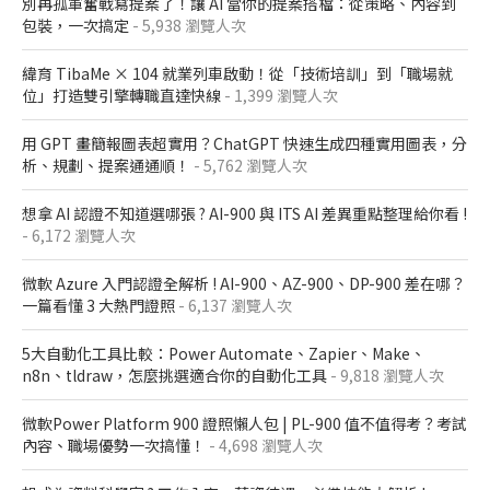
別再孤軍奮戰寫提案了！讓 AI 當你的提案搭檔：從策略、內容到
包裝，一次搞定
- 5,938 瀏覽人次
緯育 TibaMe × 104 就業列車啟動！從「技術培訓」到「職場就
位」打造雙引擎轉職直達快線
- 1,399 瀏覽人次
用 GPT 畫簡報圖表超實用？ChatGPT 快速生成四種實用圖表，分
析、規劃、提案通通順！
- 5,762 瀏覽人次
想拿 AI 認證不知道選哪張 ? AI-900 與 ITS AI 差異重點整理給你看 !
- 6,172 瀏覽人次
微軟 Azure 入門認證全解析​ ! AI-900、AZ-900、DP-900 差在哪？​
一篇看懂 3 大熱門證照​
- 6,137 瀏覽人次
5大自動化工具比較：Power Automate、Zapier、Make、
n8n、tldraw，怎麼挑選適合你的自動化工具
- 9,818 瀏覽人次
微軟Power Platform 900​ 證照懶人包​ | PL-900 值不值得考？考試
內容、職場優勢一次搞懂​！
- 4,698 瀏覽人次