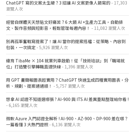
ChatGPT 寫的文案太生硬？3 招讓 AI 文案更像人類寫的
- 17,303
瀏覽人次
經營自媒體天天想貼文好痛苦？6 大類 AI +生產力工具，自動排
文、製作音頻與短影音，輕鬆管理每週內容！
- 11,082 瀏覽人次
別再孤軍奮戰寫提案了！讓 AI 當你的提案搭檔：從策略、內容到
包裝，一次搞定
- 5,926 瀏覽人次
緯育 TibaMe × 104 就業列車啟動！從「技術培訓」到「職場就
位」打造雙引擎轉職直達快線
- 1,396 瀏覽人次
用 GPT 畫簡報圖表超實用？ChatGPT 快速生成四種實用圖表，分
析、規劃、提案通通順！
- 5,757 瀏覽人次
想拿 AI 認證不知道選哪張 ? AI-900 與 ITS AI 差異重點整理給你看 !
- 6,165 瀏覽人次
微軟 Azure 入門認證全解析​ ! AI-900、AZ-900、DP-900 差在哪？​
一篇看懂 3 大熱門證照​
- 6,136 瀏覽人次