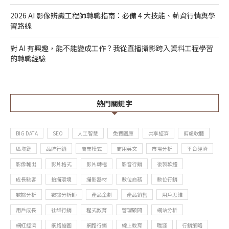
2026 AI 影像辨識工程師轉職指南：必備 4 大技能、薪資行情與學
習路線
對 AI 有興趣，能不能變成工作？我從直播攝影跨入資料工程學習
的轉職經驗
熱門關鍵字
BIG DATA
SEO
人工智慧
免費圖庫
共享經濟
剪輯軟體
區塊鏈
品牌行銷
商業模式
商用英文
市場分析
平台經濟
影像輸出
影片格式
影片轉檔
影音行銷
後製軟體
成長駭客
拍攝環境
攝影器材
數位商務
數位行銷
數據分析
數據分析師
產品企劃
產品銷售
用戶思維
用戶成長
社群行銷
程式教育
管理顧問
網站分析
網紅經濟
網路繪圖
網路行銷
線上教育
職涯
行銷策略