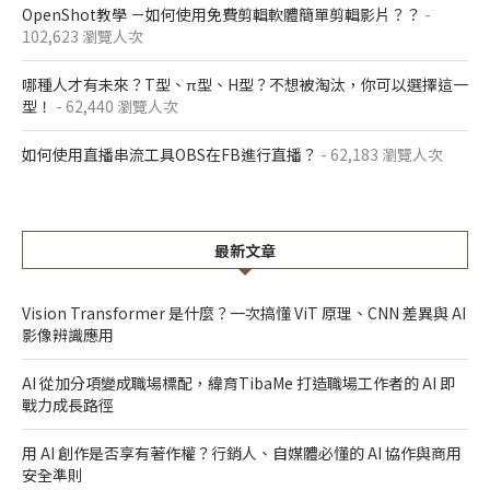
OpenShot教學 －如何使用免費剪輯軟體簡單剪輯影片？？
-
102,623 瀏覽人次
哪種人才有未來？T型、π型、H型？不想被淘汰，你可以選擇這一
型！
- 62,440 瀏覽人次
如何使用直播串流工具OBS在FB進行直播？
- 62,183 瀏覽人次
最新文章
Vision Transformer 是什麼？一次搞懂 ViT 原理、CNN 差異與 AI
影像辨識應用
AI 從加分項變成職場標配，緯育TibaMe 打造職場工作者的 AI 即
戰力成長路徑
用 AI 創作是否享有著作權？行銷人、自媒體必懂的 AI 協作與商用
安全準則