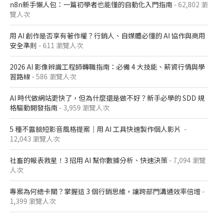
n8n新手懶人包：一篇初學者也能懂的自動化入門指南
- 62,802 瀏
覽人次
用 AI 創作是否享有著作權？行銷人、自媒體必懂的 AI 協作與商用
安全準則
- 611 瀏覽人次
2026 AI 影像辨識工程師轉職指南：必備 4 大技能、薪資行情與學
習路線
- 586 瀏覽人次
AI 時代做網站更快了，但為什麼還是做不好？新手必學的 SDD 規
格驅動開發指南
- 3,959 瀏覽人次
5 種不露臉短影音風格提案｜用 AI 工具快速製作個人影片
-
12,043 瀏覽人次
社畜的報表救星！3 招用 AI 幫你數據分析、快速決策
- 7,094 瀏覽
人次
專案為何總卡關？掌握這 3 個行銷思維，讓跨部門溝通效率倍增
-
1,399 瀏覽人次