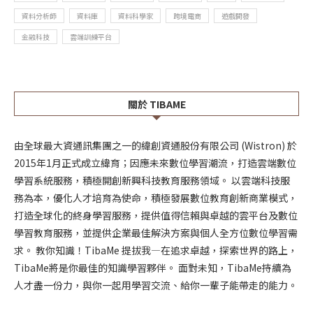
資料分析師
資料庫
資料科學家
跨境電商
遊戲開發
金融科技
雲端訓練平台
關於 TIBAME
由全球最大資通訊集團之一的緯創資通股份有限公司 (Wistron) 於
2015年1月正式成立緯育；因應未來數位學習潮流，打造雲端數位
學習系統服務，積極開創新興科技教育服務領域。 以雲端科技服
務為本，優化人才培育為使命，積極發展數位教育創新商業模式，
打造全球化的終身學習服務，提供值得信賴與卓越的雲平台及數位
學習教育服務，並提供企業最佳解決方案與個人全方位數位學習需
求。 教你知識！TibaMe 提拔我—在追求卓越，探索世界的路上，
TibaMe將是你最佳的知識學習夥伴。 面對未知，TibaMe持續為
人才盡一份力，與你一起用學習交流、給你一輩子能帶走的能力。