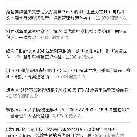
經營自媒體天天想貼文好痛苦？6 大類 AI +生產力工具，自動排
文、製作音頻與短影音，輕鬆管理每週內容！
- 11,070 瀏覽人次
別再孤軍奮戰寫提案了！讓 AI 當你的提案搭檔：從策略、內容到
包裝，一次搞定
- 5,909 瀏覽人次
緯育 TibaMe × 104 就業列車啟動！從「技術培訓」到「職場就
位」打造雙引擎轉職直達快線
- 1,396 瀏覽人次
用 GPT 畫簡報圖表超實用？ChatGPT 快速生成四種實用圖表，分
析、規劃、提案通通順！
- 5,748 瀏覽人次
想拿 AI 認證不知道選哪張 ? AI-900 與 ITS AI 差異重點整理給你看 !
- 6,158 瀏覽人次
微軟 Azure 入門認證全解析​ ! AI-900、AZ-900、DP-900 差在哪？​
一篇看懂 3 大熱門證照​
- 6,132 瀏覽人次
5大自動化工具比較：Power Automate、Zapier、Make、
n8n、tldraw，怎麼挑選適合你的自動化工具
- 9,803 瀏覽人次