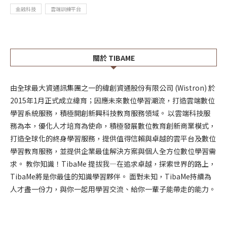
金融科技
雲端訓練平台
關於 TIBAME
由全球最大資通訊集團之一的緯創資通股份有限公司 (Wistron) 於
2015年1月正式成立緯育；因應未來數位學習潮流，打造雲端數位
學習系統服務，積極開創新興科技教育服務領域。 以雲端科技服
務為本，優化人才培育為使命，積極發展數位教育創新商業模式，
打造全球化的終身學習服務，提供值得信賴與卓越的雲平台及數位
學習教育服務，並提供企業最佳解決方案與個人全方位數位學習需
求。 教你知識！TibaMe 提拔我—在追求卓越，探索世界的路上，
TibaMe將是你最佳的知識學習夥伴。 面對未知，TibaMe持續為
人才盡一份力，與你一起用學習交流、給你一輩子能帶走的能力。