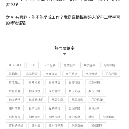
習路線
對 AI 有興趣，能不能變成工作？我從直播攝影跨入資料工程學習
的轉職經驗
熱門關鍵字
BIG DATA
SEO
人工智慧
免費圖庫
共享經濟
剪輯軟體
區塊鏈
品牌行銷
商業模式
商用英文
市場分析
平台經濟
影像輸出
影片格式
影片轉檔
影音行銷
後製軟體
成長駭客
拍攝環境
攝影器材
數位商務
數位行銷
數據分析
數據分析師
產品企劃
產品銷售
用戶思維
用戶成長
社群行銷
程式教育
管理顧問
網站分析
網紅經濟
網路繪圖
網路行銷
線上教育
職涯
行銷策略
資料分析師
資料庫
資料科學家
跨境電商
遊戲開發