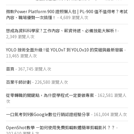
微軟Power Platform 900​ 證照懶人包​ | PL-900 值不值得考？考試
內容、職場優勢一次搞懂​！
- 4,689 瀏覽人次
想成為資料科學家 ? 工作內容、薪資待遇、必備技能大解析 !
-
2,349 瀏覽人次
YOLO 技術全面升級 ! 從 YOLOv7 到 YOLOv10 的突破與最新發展
-
13,465 瀏覽人次
首頁
- 367,745 瀏覽人次
百業千師計劃
- 226,580 瀏覽人次
從零轉職的關鍵點，為什麼學程式一定要做專案
- 162,581 瀏覽人
次
一口氣考到9張Google數位行銷認證經驗分享
- 161,004 瀏覽人次
OpenShot教學 －如何使用免費剪輯軟體簡單剪輯影片？？
-
102,610 瀏覽人次