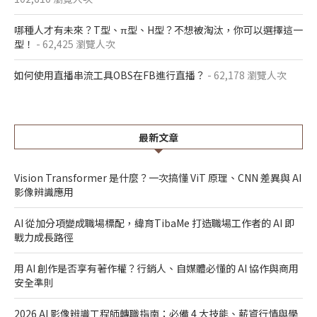
哪種人才有未來？T型、π型、H型？不想被淘汰，你可以選擇這一
型！
- 62,425 瀏覽人次
如何使用直播串流工具OBS在FB進行直播？
- 62,178 瀏覽人次
最新文章
Vision Transformer 是什麼？一次搞懂 ViT 原理、CNN 差異與 AI
影像辨識應用
AI 從加分項變成職場標配，緯育TibaMe 打造職場工作者的 AI 即
戰力成長路徑
用 AI 創作是否享有著作權？行銷人、自媒體必懂的 AI 協作與商用
安全準則
2026 AI 影像辨識工程師轉職指南：必備 4 大技能、薪資行情與學