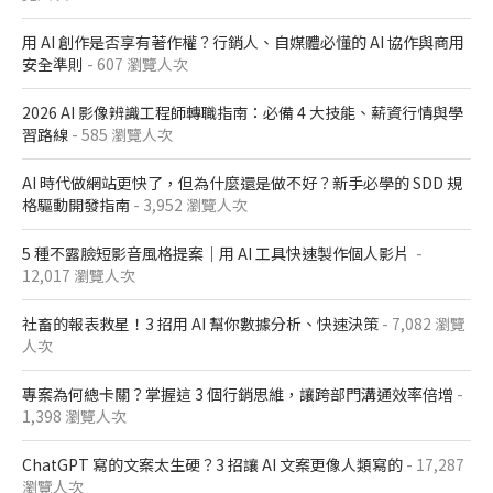
用 AI 創作是否享有著作權？行銷人、自媒體必懂的 AI 協作與商用
安全準則
- 607 瀏覽人次
2026 AI 影像辨識工程師轉職指南：必備 4 大技能、薪資行情與學
習路線
- 585 瀏覽人次
AI 時代做網站更快了，但為什麼還是做不好？新手必學的 SDD 規
格驅動開發指南
- 3,952 瀏覽人次
5 種不露臉短影音風格提案｜用 AI 工具快速製作個人影片
-
12,017 瀏覽人次
社畜的報表救星！3 招用 AI 幫你數據分析、快速決策
- 7,082 瀏覽
人次
專案為何總卡關？掌握這 3 個行銷思維，讓跨部門溝通效率倍增
-
1,398 瀏覽人次
ChatGPT 寫的文案太生硬？3 招讓 AI 文案更像人類寫的
- 17,287
瀏覽人次