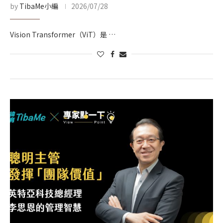
by
TibaMe小編
2026/07/28
Vision Transformer（ViT）是 …