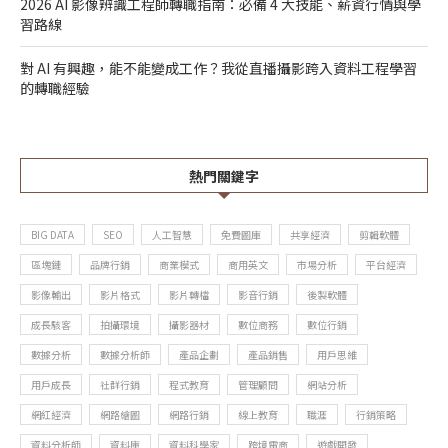
2026 AI 影像辨識工程師轉職指南：必備 4 大技能、薪資行情與學
習路線
對 AI 有興趣，能不能變成工作？我從直播攝影跨入資料工程學習
的轉職經驗
熱門關鍵字
BIG DATA
SEO
人工智慧
免費圖庫
共享經濟
剪輯軟體
區塊鏈
品牌行銷
商業模式
商用英文
市場分析
平台經濟
影像輸出
影片格式
影片轉檔
影音行銷
後製軟體
成長駭客
拍攝環境
攝影器材
數位商務
數位行銷
數據分析
數據分析師
產品企劃
產品銷售
用戶思維
用戶成長
社群行銷
程式教育
管理顧問
網站分析
網紅經濟
網路繪圖
網路行銷
線上教育
職涯
行銷策略
資料分析師
資料庫
資料科學家
跨境電商
遊戲開發