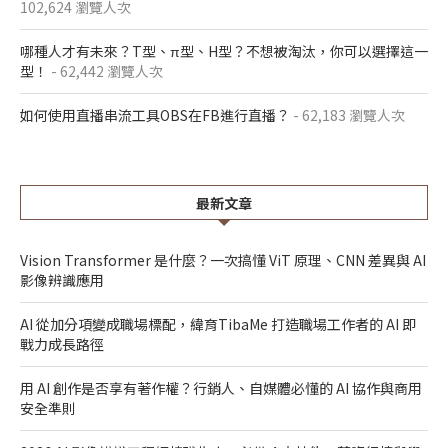
102,624 瀏覽人次
哪種人才有未來？T型、π型、H型？不想被淘汰，你可以選擇這一
型！
- 62,442 瀏覽人次
如何使用直播串流工具OBS在FB進行直播？
- 62,183 瀏覽人次
最新文章
Vision Transformer 是什麼？一次搞懂 ViT 原理、CNN 差異與 AI
影像辨識應用
AI 從加分項變成職場標配，緯育TibaMe 打造職場工作者的 AI 即
戰力成長路徑
用 AI 創作是否享有著作權？行銷人、自媒體必懂的 AI 協作與商用
安全準則