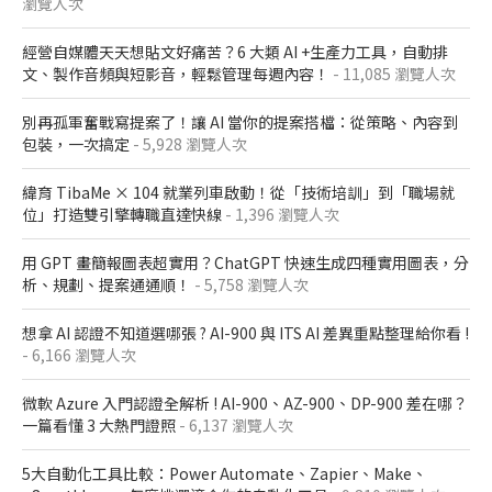
瀏覽人次
經營自媒體天天想貼文好痛苦？6 大類 AI +生產力工具，自動排
文、製作音頻與短影音，輕鬆管理每週內容！
- 11,085 瀏覽人次
別再孤軍奮戰寫提案了！讓 AI 當你的提案搭檔：從策略、內容到
包裝，一次搞定
- 5,928 瀏覽人次
緯育 TibaMe × 104 就業列車啟動！從「技術培訓」到「職場就
位」打造雙引擎轉職直達快線
- 1,396 瀏覽人次
用 GPT 畫簡報圖表超實用？ChatGPT 快速生成四種實用圖表，分
析、規劃、提案通通順！
- 5,758 瀏覽人次
想拿 AI 認證不知道選哪張 ? AI-900 與 ITS AI 差異重點整理給你看 !
- 6,166 瀏覽人次
微軟 Azure 入門認證全解析​ ! AI-900、AZ-900、DP-900 差在哪？​
一篇看懂 3 大熱門證照​
- 6,137 瀏覽人次
5大自動化工具比較：Power Automate、Zapier、Make、