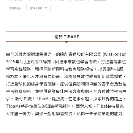
金融科技
雲端訓練平台
關於 TIBAME
由全球最大資通訊集團之一的緯創資通股份有限公司 (Wistron) 於
2015年1月正式成立緯育；因應未來數位學習潮流，打造雲端數位
學習系統服務，積極開創新興科技教育服務領域。 以雲端科技服
務為本，優化人才培育為使命，積極發展數位教育創新商業模式，
打造全球化的終身學習服務，提供值得信賴與卓越的雲平台及數位
學習教育服務，並提供企業最佳解決方案與個人全方位數位學習需
求。 教你知識！TibaMe 提拔我—在追求卓越，探索世界的路上，
TibaMe將是你最佳的知識學習夥伴。 面對未知，TibaMe持續為
人才盡一份力，與你一起用學習交流、給你一輩子能帶走的能力。