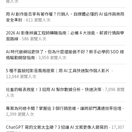
覽人次
用 AI 創作是否享有著作權？行銷人、自媒體必懂的 AI 協作與商用
安全準則
- 611 瀏覽人次
2026 AI 影像辨識工程師轉職指南：必備 4 大技能、薪資行情與學
習路線
- 586 瀏覽人次
AI 時代做網站更快了，但為什麼還是做不好？新手必學的 SDD 規
格驅動開發指南
- 3,959 瀏覽人次
5 種不露臉短影音風格提案｜用 AI 工具快速製作個人影片
-
12,044 瀏覽人次
社畜的報表救星！3 招用 AI 幫你數據分析、快速決策
- 7,096 瀏覽
人次
專案為何總卡關？掌握這 3 個行銷思維，讓跨部門溝通效率倍增
-
1,399 瀏覽人次
ChatGPT 寫的文案太生硬？3 招讓 AI 文案更像人類寫的
- 17,307