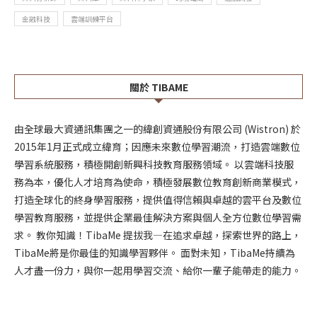
金融科技
雲端訓練平台
關於 TIBAME
由全球最大資通訊集團之一的緯創資通股份有限公司 (Wistron) 於
2015年1月正式成立緯育；因應未來數位學習潮流，打造雲端數位
學習系統服務，積極開創新興科技教育服務領域。 以雲端科技服
務為本，優化人才培育為使命，積極發展數位教育創新商業模式，
打造全球化的終身學習服務，提供值得信賴與卓越的雲平台及數位
學習教育服務，並提供企業最佳解決方案與個人全方位數位學習需
求。 教你知識！TibaMe 提拔我—在追求卓越，探索世界的路上，
TibaMe將是你最佳的知識學習夥伴。 面對未知，TibaMe持續為
人才盡一份力，與你一起用學習交流、給你一輩子能帶走的能力。