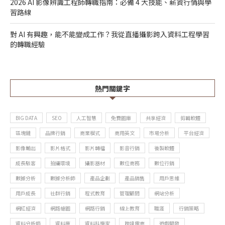
2026 AI 影像辨識工程師轉職指南：必備 4 大技能、薪資行情與學
習路線
對 AI 有興趣，能不能變成工作？我從直播攝影跨入資料工程學習
的轉職經驗
熱門關鍵字
BIG DATA
SEO
人工智慧
免費圖庫
共享經濟
剪輯軟體
區塊鏈
品牌行銷
商業模式
商用英文
市場分析
平台經濟
影像輸出
影片格式
影片轉檔
影音行銷
後製軟體
成長駭客
拍攝環境
攝影器材
數位商務
數位行銷
數據分析
數據分析師
產品企劃
產品銷售
用戶思維
用戶成長
社群行銷
程式教育
管理顧問
網站分析
網紅經濟
網路繪圖
網路行銷
線上教育
職涯
行銷策略
資料分析師
資料庫
資料科學家
跨境電商
遊戲開發