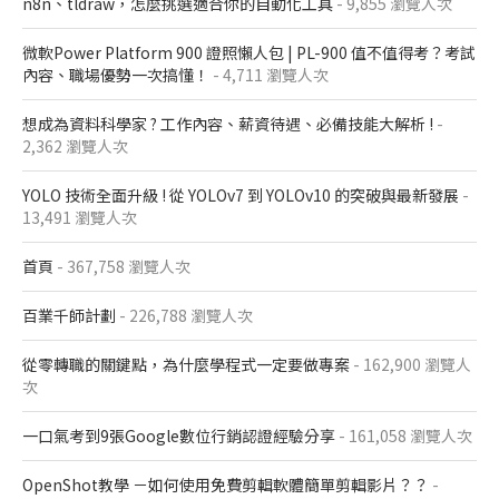
n8n、tldraw，怎麼挑選適合你的自動化工具
- 9,855 瀏覽人次
微軟Power Platform 900​ 證照懶人包​ | PL-900 值不值得考？考試
內容、職場優勢一次搞懂​！
- 4,711 瀏覽人次
想成為資料科學家 ? 工作內容、薪資待遇、必備技能大解析 !
-
2,362 瀏覽人次
YOLO 技術全面升級 ! 從 YOLOv7 到 YOLOv10 的突破與最新發展
-
13,491 瀏覽人次
首頁
- 367,758 瀏覽人次
百業千師計劃
- 226,788 瀏覽人次
從零轉職的關鍵點，為什麼學程式一定要做專案
- 162,900 瀏覽人
次
一口氣考到9張Google數位行銷認證經驗分享
- 161,058 瀏覽人次
OpenShot教學 －如何使用免費剪輯軟體簡單剪輯影片？？
-