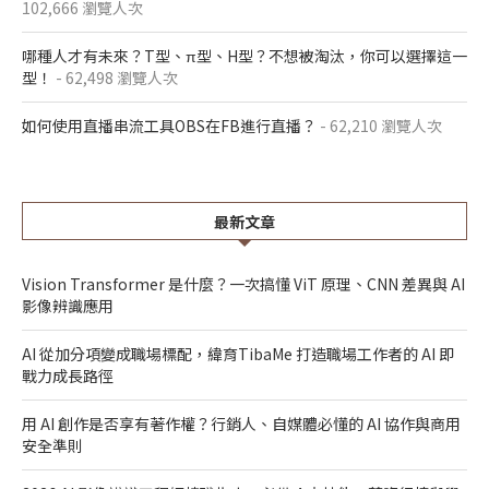
102,666 瀏覽人次
哪種人才有未來？T型、π型、H型？不想被淘汰，你可以選擇這一
型！
- 62,498 瀏覽人次
如何使用直播串流工具OBS在FB進行直播？
- 62,210 瀏覽人次
最新文章
Vision Transformer 是什麼？一次搞懂 ViT 原理、CNN 差異與 AI
影像辨識應用
AI 從加分項變成職場標配，緯育TibaMe 打造職場工作者的 AI 即
戰力成長路徑
用 AI 創作是否享有著作權？行銷人、自媒體必懂的 AI 協作與商用
安全準則