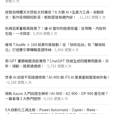
瀏覽人次
經營自媒體天天想貼文好痛苦？6 大類 AI +生產力工具，自動排
文、製作音頻與短影音，輕鬆管理每週內容！
- 11,142 瀏覽人次
別再孤軍奮戰寫提案了！讓 AI 當你的提案搭檔：從策略、內容到
包裝，一次搞定
- 5,958 瀏覽人次
緯育 TibaMe × 104 就業列車啟動！從「技術培訓」到「職場就
位」打造雙引擎轉職直達快線
- 1,406 瀏覽人次
用 GPT 畫簡報圖表超實用？ChatGPT 快速生成四種實用圖表，分
析、規劃、提案通通順！
- 5,791 瀏覽人次
想拿 AI 認證不知道選哪張 ? AI-900 與 ITS AI 差異重點整理給你看 !
- 6,188 瀏覽人次
微軟 Azure 入門認證全解析​ ! AI-900、AZ-900、DP-900 差在哪？​
一篇看懂 3 大熱門證照​
- 6,155 瀏覽人次
5大自動化工具比較：Power Automate、Zapier、Make、