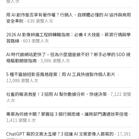
覽人次
用 AI 創作是否享有著作權？行銷人、自媒體必懂的 AI 協作與商用
安全準則
- 630 瀏覽人次
2026 AI 影像辨識工程師轉職指南：必備 4 大技能、薪資行情與學
習路線
- 603 瀏覽人次
AI 時代做網站更快了，但為什麼還是做不好？新手必學的 SDD 規
格驅動開發指南
- 3,986 瀏覽人次
5 種不露臉短影音風格提案｜用 AI 工具快速製作個人影片
-
12,088 瀏覽人次
社畜的報表救星！3 招用 AI 幫你數據分析、快速決策
- 7,122 瀏覽
人次
專案為何總卡關？掌握這 3 個行銷思維，讓跨部門溝通效率倍增
-
1,411 瀏覽人次
ChatGPT 寫的文案太生硬？3 招讓 AI 文案更像人類寫的
- 17,391